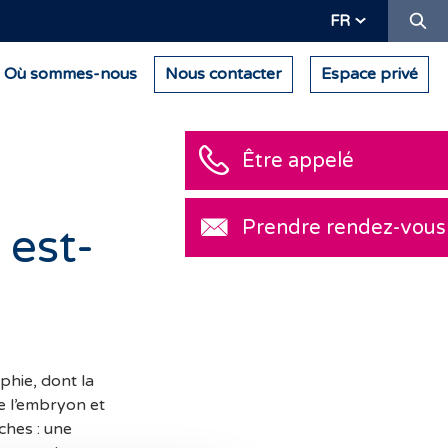
Re
FR
Où sommes-nous
Nous contacter
Espace privé
Être appelé
Prendre rendez-vous
 est-
phie, dont la
e l’embryon et
ches : une