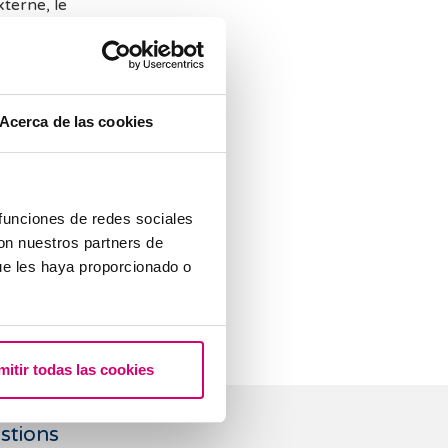
xterne, le
 l’utérus. Il
rable d’attendre
Acerca de las cookies
cun écho
, plus
 funciones de redes sociales
con nuestros partners de
est pas
ue les haya proporcionado o
 Sa taille et sa
sesse.
mitir todas las cookies
stions