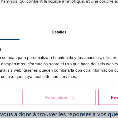
 l’amnios, qui contient le liquide amniotique, et une couche e
rmera le placenta.
nnel se développe peu après l’implantation de l’embryon dans
t visible à la 5ᵉ semaine de grossesse, bien qu’il soit préfé
pplémentaire pour être certain du diagnostic.
Detalles
en échographique, on observe une image qui ne renvoie au
ée d’un halo échogène (blanc) situé à l’intérieur de l’utérus
s
ns l’endomètre.
b se usan para personalizar el contenido y los anuncios, ofrecer
s, compartimos información sobre el uso que haga del sitio web 
sac gestationnel dans l’utérus confirme que la grossesse n’
 análisis web, quienes pueden combinarla con otra información q
-à-dire qu’elle ne s’est pas développée en dehors de l’utérus.
r del uso que haya hecho de sus servicios.
n outre fournir des informations sur l’évolution de la gros
Personalizar
Per
vous aidons à trouver les réponses à vos que