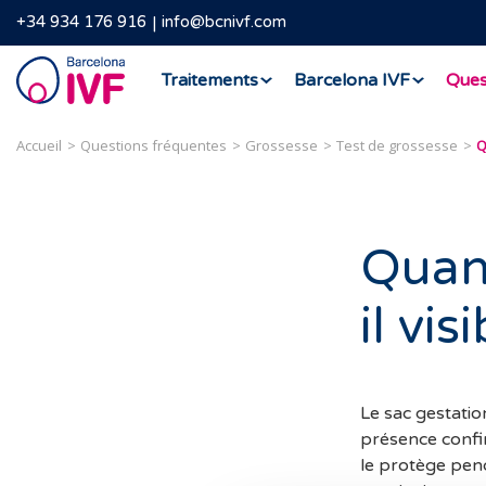
+34 934 176 916
info@bcnivf.com
Barcelona
Traitements
Barcelona IVF
Ques
IVF
Accueil
Questions fréquentes
Grossesse
Test de grossesse
Quand
il vis
Le sac gestatio
présence confir
le protège pend