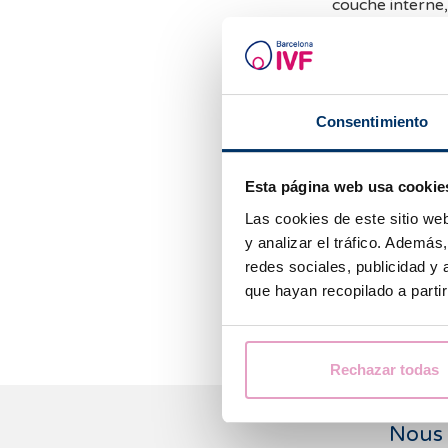
couche interne,
chorion, qui fo
Le sac gestatio
est généralemen
une semaine su
Consentimiento
Lors de l’exam
(sombre) entour
Esta página web usa cookie
précisément da
Las cookies de este sitio we
y analizar el tráfico. Ademá
La présence du 
redes sociales, publicidad y
ectopique, c’est
que hayan recopilado a parti
forme peuvent e
Rechazar todas
Nous 