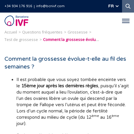
R
FR
+34 934 176 916
info@bcnivf.com
Barcelona
IVF
Accueil
Questions fréquentes
Grossesse
Test de grossesse
Comment la grossesse évolue-t-elle au fil des semaines ?
Comment la grossesse évolue-t-elle au fil des
semaines ?
Il est probable que vous soyez tombée enceinte vers
le
15ème jour après les dernières règles
, puisqu’il s’agit
du moment auquel a lieu l’ovulation, c’est-à-dire que
l’un des ovaires libère un ovule qui descend par la
trompe de Fallope vers l’utérus et peut être fécondé.
Lors d’un cycle normal, la période de fertilité
ème
ème
correspond au milieu de cycle (du 12
au 16
jour).