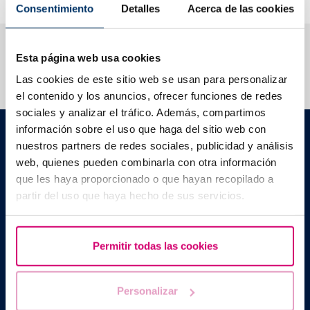
Consentimiento
Detalles
Acerca de las cookies
Ti aiutiamo a risolvere i tuoi dubbi
Esta página web usa cookies
Las cookies de este sitio web se usan para personalizar
el contenido y los anuncios, ofrecer funciones de redes
sociales y analizar el tráfico. Además, compartimos
información sobre el uso que haga del sitio web con
Barcelona IVF
Edificio Planetarium
nuestros partners de redes sociales, publicidad y análisis
C./ Escoles Pies, 103. 08017 - Barcellona (Spagna)
web, quienes pueden combinarla con otra información
|
+34 934 176 916
info@bcnivf.com
que les haya proporcionado o que hayan recopilado a
partir del uso que haya hecho de sus servicios.
Barcelona IVF è un centro medico autorizzato dalla Generalitat de
Cataluyna ad operare nel campo della riproduzione umana
assistita con il codice identificativo E08050604.
Permitir todas las cookies
Personalizar