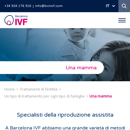
Ri
IT
+34 934 176 916
info@bcnivf.com
Barcelona
IVF
Una mamma
Home
Trattamenti di fertilità
Un tipo di trattamento per ogni tipo di famiglia
Una mamma
Specialisti della riproduzione assistita
A Barcelona IVF abbiamo una grande varietà di metodi