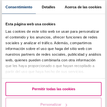
perfetta per te e se necessario studieremo il tuo
Consentimiento
Detalles
Acerca de las cookies
caso in maniera approfondita.
Esta página web usa cookies
Potresti essere interessato a saperne di
Las cookies de este sitio web se usan para personalizar
più …
el contenido y los anuncios, ofrecer funciones de redes
sociales y analizar el tráfico. Además, compartimos
información sobre el uso que haga del sitio web con
nuestros partners de redes sociales, publicidad y análisis
web, quienes pueden combinarla con otra información
que les haya proporcionado o que hayan recopilado a
partir del uso que haya hecho de sus servicios.
Permitir todas las cookies
Barcelona IVF
Personalizar
Esperienze reali: “Ho deciso che avrei inseguito il