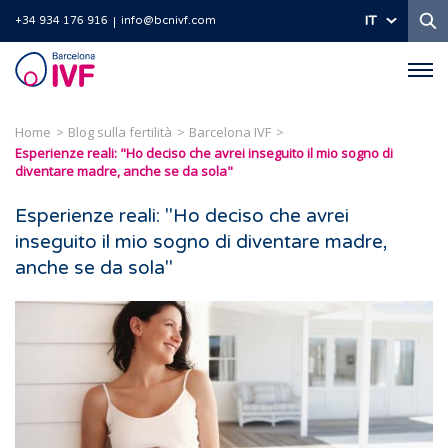
Ri
IT
+34 934 176 916
info@bcnivf.com
Barcelona
IVF
Home
Blog sulla fertilità
Barcelona IVF
Esperienze reali: "Ho deciso che avrei inseguito il mio sogno di
diventare madre, anche se da sola"
Esperienze reali: "Ho deciso che avrei
inseguito il mio sogno di diventare madre,
anche se da sola"