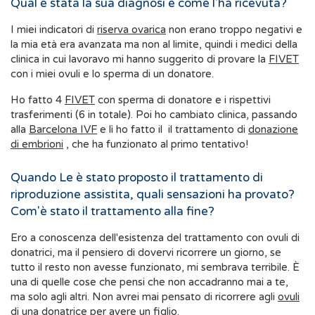
Qual è stata la sua diagnosi e come l'ha ricevuta?
I miei indicatori di
riserva ovarica
non erano troppo negativi e
la mia età era avanzata ma non al limite, quindi i medici della
clinica in cui lavoravo mi hanno suggerito di provare la
FIVET
con i miei ovuli e lo sperma di un donatore.
Ho fatto 4
FIVET
con sperma di donatore e i rispettivi
trasferimenti (6 in totale). Poi ho cambiato clinica, passando
alla
Barcelona IVF
e lì ho fatto il il trattamento di
donazione
di embrioni
, che ha funzionato al primo tentativo!
Quando Le è stato proposto il trattamento di
riproduzione assistita, quali sensazioni ha provato?
Com'è stato il trattamento alla fine?
Ero a conoscenza dell'esistenza del trattamento con ovuli di
donatrici, ma il pensiero di dovervi ricorrere un giorno, se
tutto il resto non avesse funzionato, mi sembrava terribile. È
una di quelle cose che pensi che non accadranno mai a te,
ma solo agli altri. Non avrei mai pensato di ricorrere agli
ovuli
di una donatrice
per avere un figlio.