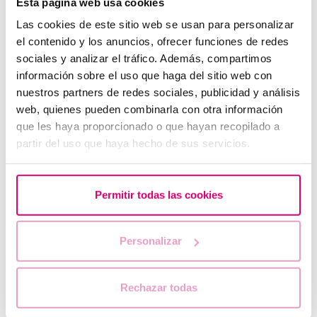
Esta página web usa cookies
La vitrificazione degli ovociti può comportare problemi per la
Las cookies de este sitio web se usan para personalizar
gravidanza?
el contenido y los anuncios, ofrecer funciones de redes
sociales y analizar el tráfico. Además, compartimos
6. Donazione di embrioni
información sobre el uso que haga del sitio web con
nuestros partners de redes sociales, publicidad y análisis
L'adozione di embrioni è diversa dalla donazione di embrioni?
web, quienes pueden combinarla con otra información
Quali sono i criteri di selezione per la donazione di embrioni?
que les haya proporcionado o que hayan recopilado a
partir del uso que haya hecho de sus servicios.
Come si può sapere se gli embrioni sono di buona qualità?
È possibile trasferire più di un embrione in una donazione di
embrioni?
Permitir todas las cookies
Cosa succede agli embrioni in eccesso durante un
trattamento di fertilità?
Personalizar
7. Tecniche di laboratorio
Coltura a blastocisti
Rechazar todas
Come si classificano gli embrioni?