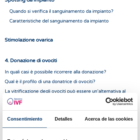
Spotting da impianto
Quando si verifica il sanguinamento da impianto?
Caratteristiche del sanguinamento da impianto
Stimolazione ovarica
4. Donazione di ovociti
In quali casi è possibile ricorrere alla donazione?
Qual è il profilo di una donatrice di ovociti?
La vitrificazione degli ovociti può essere un’alternativa al
ricorso alla donazione?
5. Preservazione della fertilità
Consentimiento
Detalles
Acerca de las cookies
In quali casi è raccomandata la preservazione della fertilità?
Per quanto tempo possono rimanere congelati gli ovociti?