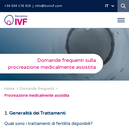
Ri
IT
+34 934 176 916
info@bcnivf.com
Barcelona
IVF
Domande frequenti sulla
procreazione medicalmente assistita
Home
Domande frequenti
Procreazione medicalmente assistita
1. Generalità dei Trattamenti
Quali sono i trattamenti di fertilità disponibili?