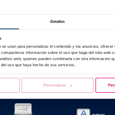
reve:
fino al 2° o 3° giorno di sviluppo dell'embrione.
nga:
fino allo stadio di blastocisti (5-6 giorni di sviluppo).
Detalles
s
b se usan para personalizar el contenido y los anuncios, ofrecer
s, compartimos información sobre el uso que haga del sitio web 
Ti aiutiamo a risolvere i tuoi dubbi
 análisis web, quienes pueden combinarla con otra información q
r del uso que haya hecho de sus servicios.
Personalizar
Per