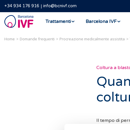
+34 934 176 916
info@bcnivf.com
Barcelona
Trattamenti
Barcelona IVF
IVF
Home
Domande frequenti
Procreazione medicalmente assistita
Coltura a blasto
Quant
coltu
Il tempo di perm
seconda della du