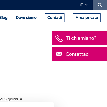
Ric
IT
Blog
Dove siamo
Contatti
Area privata
Ti chiamiano?
Contattaci
i 5 giorni. A