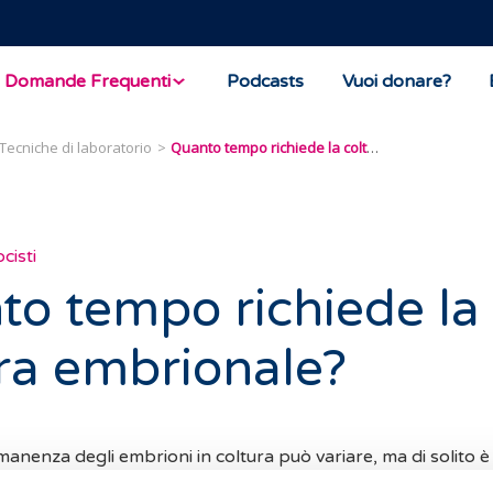
Domande Frequenti
Podcasts
Vuoi donare?
Tecniche di laboratorio
Quanto tempo richiede la coltura embrionale?
cisti
o tempo richiede la
ra embrionale?
anenza degli embrioni in coltura può variare, ma di solito è d
rata della coltura, si distingue tra: