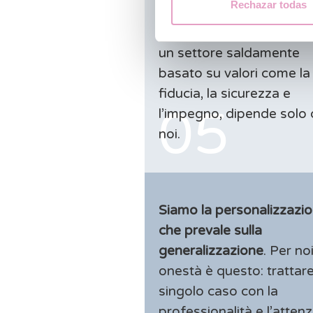
Rechazar todas
massima qualità
. Perché
sappiamo che il successo
un settore saldamente
basato su valori come la
fiducia, la sicurezza e
l’impegno, dipende solo
noi.
Siamo la personalizzazi
che prevale sulla
generalizzazione
. Per noi
onestà è questo: trattar
singolo caso con la
professionalità e l’atten