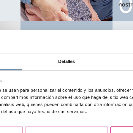
nostr
Abbiamo una certezza:
Il no
quando si parla di fertilità,
è
modo 
possibile ottenere risultati
ciò c
Detalles
positivi solo percorrendo la
offri
strada della sicurezza
. Lo
l’emp
sosteniamo perché ci
cui h
s
crediamo, e perché sappiamo
ne ha
b se usan para personalizar el contenido y los anuncios, ofrecer
che per te è essenziale.
s, compartimos información sobre el uso que haga del sitio web 
 análisis web, quienes pueden combinarla con otra información q
r del uso que haya hecho de sus servicios.
Per n