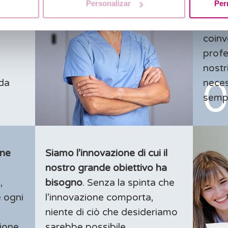
Personalizar
Per
di un
, in
desid
coinv
profe
nostr
 da
neces
sempr
one
Siamo l’innovazione di cui il
nostro grande obiettivo ha
,
bisogno
. Senza la spinta che
e ogni
l’innovazione comporta,
niente di ciò che desideriamo
zione
sarebbe possibile.