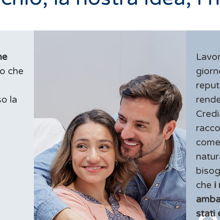
he
Lavo
o che
giorn
reput
so la
render
Credi
racc
come 
natur
bisog
che
i
amba
stati