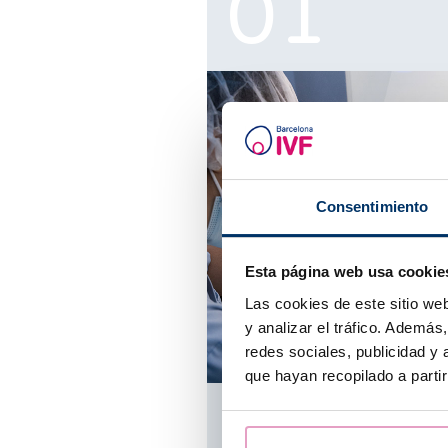
Consentimiento
Esta página web usa cookie
Las cookies de este sitio we
y analizar el tráfico. Ademá
redes sociales, publicidad y
que hayan recopilado a parti
Puntiamo sempre sulla