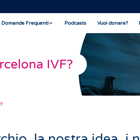
Domande Frequenti
Podcasts
Vuoi donare?
rcelona IVF?
F?
chio, la nostra idea, i n