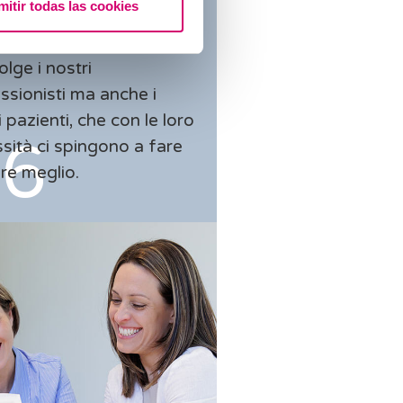
mitir todas las cookies
 obiettivo comune. Il
erio di migliorarci
olge i nostri
ssionisti ma anche i
i pazienti, che con le loro
sità ci spingono a fare
e meglio.