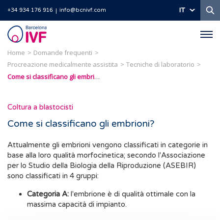
Ri
IT
+34 934 176 916
info@bcnivf.com
Barcelona
IVF
Home
Domande frequenti
Procreazione medicalmente assistita
Tecniche di laboratorio
Come si classificano gli embrioni?
Coltura a blastocisti
Come si classificano gli embrioni?
Attualmente gli embrioni vengono classificati in categorie in
base alla loro qualità morfocinetica; secondo l'Associazione
per lo Studio della Biologia della Riproduzione (ASEBIR)
sono classificati in 4 gruppi:
Categoria A:
l'embrione è di qualità ottimale con la
massima capacità di impianto.