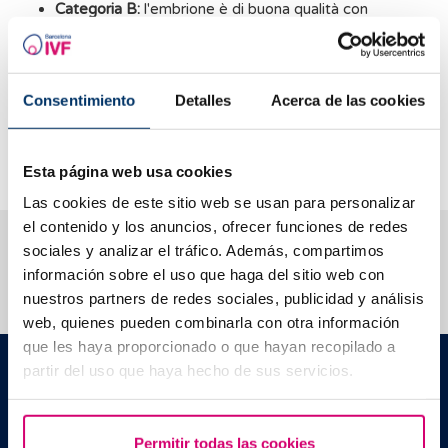
Categoria B:
l'embrione è di buona qualità con
un'elevata capacità di impianto.
Categoria C:
l'embrione è di qualità discreta con basse
possibilità di impianto.
Consentimiento
Detalles
Acerca de las cookies
Categoria D:
l'embrione è di scarsa qualità e ha una
bassissima probabilità di impianto
Esta página web usa cookies
Las cookies de este sitio web se usan para personalizar
el contenido y los anuncios, ofrecer funciones de redes
Ti aiutiamo a risolvere i tuoi dubbi
sociales y analizar el tráfico. Además, compartimos
información sobre el uso que haga del sitio web con
nuestros partners de redes sociales, publicidad y análisis
web, quienes pueden combinarla con otra información
que les haya proporcionado o que hayan recopilado a
Barcelona IVF
partir del uso que haya hecho de sus servicios.
Edificio Planetarium
C./ Escoles Pies, 103. 08017 - Barcellona (Spagna)
|
+34 934 176 916
info@bcnivf.com
Permitir todas las cookies