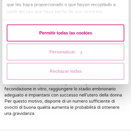
que les haya proporcionado o que hayan recopilado a
Stimolazione ovarica:
si somministrano farmaci ormonali
partir del uso que haya hecho de sus servicios.
per stimolare la crescita di più follicoli.
Puntura ovarica:
si esegue per estrarre gli ovociti una
volta raggiunta la dimensione ideale. È una procedura
Permitir todas las cookies
ambulatoriale eseguita con sedazione.
Vitrificazione:
attraverso una tecnica di congelamento
Personalizar
ultrarapido che consente di preservare gli ovociti senza
danneggiarli.
I tassi di sopravvivenza degli ovociti dopo lo scongelamento
Rechazar todas
oscillano tra l’85% e il 90%. Tuttavia, bisogna ricordare che,
successivamente, dovranno superare un processo di
fecondazione in vitro, raggiungere lo stadio embrionario
adeguato e impiantarsi con successo nell’utero della donna.
Per questo motivo, disporre di un numero sufficiente di
ovociti di buona qualità aumenta le probabilità di ottenere
una gravidanza.