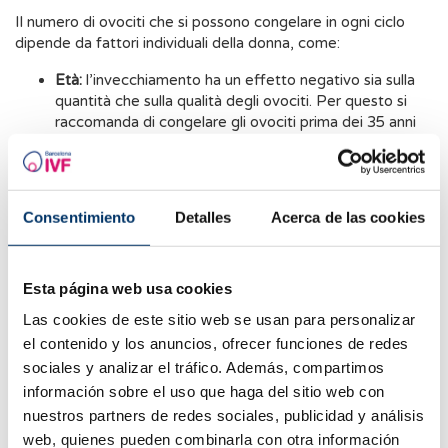
Il numero di ovociti che si possono congelare in ogni ciclo
dipende da fattori individuali della donna, come:
Età:
l’invecchiamento ha un effetto negativo sia sulla
quantità che sulla qualità degli ovociti. Per questo si
raccomanda di congelare gli ovociti prima dei 35 anni
per massimizzare le probabilità di successo.
Riserva ovarica:
si definisce come il numero totale di
ovociti che una donna possiede. Una buona riserva
Consentimiento
Detalles
Acerca de las cookies
ovarica è indicativa di una buona prognosi per quanto
riguarda la quantità di ovociti ottenuti per ciclo.
Risposta alla stimolazione ovarica:
varia in funzione
Esta página web usa cookies
dello schema di medicazione, della riserva ovarica della
Las cookies de este sitio web se usan para personalizar
donna e della presenza di determinate patologie come
el contenido y los anuncios, ofrecer funciones de redes
la sindrome dell’ovaio policistico o l’endometriosi.
sociales y analizar el tráfico. Además, compartimos
información sobre el uso que haga del sitio web con
Come avviene la vitrificazione degli ovociti?
nuestros partners de redes sociales, publicidad y análisis
Il processo di vitrificazione comprende diverse fasi:
web, quienes pueden combinarla con otra información