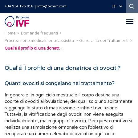
Ri
IT
+34 934 176 916
info@bcnivf.com
Barcelona
IVF
Home
Domande frequenti
Procreazione medicalmente assistita
Generalità dei Trattamenti
Qual'é il profilo di una donatrice di ovociti?
Qual'é il profilo di una donatrice di ovociti?
Quanti ovociti si congelano nel trattamento?
In generale, in ogni ciclo mestruale il corpo destina una
coorte di ovociti all’ovulazione, dei quali solo uno solitamente
raggiunge lo stato di maturazione e infine l’ovulazione.
Tuttavia, la vitrificazione degli ovociti non viene eseguita
individualmente, ma in gruppi di ovociti. Per questo motivo si
realizza una stimolazione ormonale con l’obiettivo di
recuperare un numero elevato di ovociti in ogni ciclo.