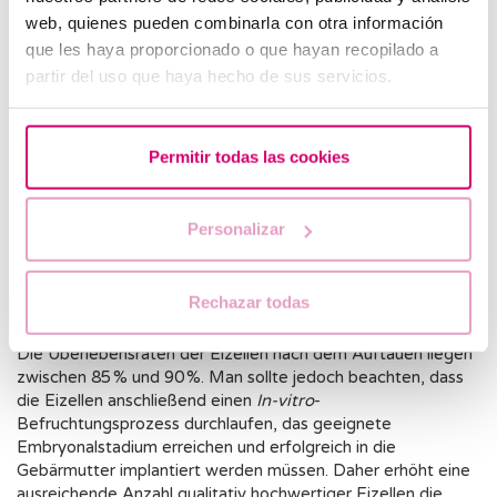
Der Vitrifikationsprozess besteht aus mehreren Phasen:
web, quienes pueden combinarla con otra información
que les haya proporcionado o que hayan recopilado a
Ovarielle Stimulation:
Es wird hormonelle Medikation
partir del uso que haya hecho de sus servicios.
zur Stimulation des Wachstums mehrerer Follikel
verabreicht.
Ovarielle Punktion:
Diese wird durchgeführt, um die
Permitir todas las cookies
Eizellen zu entnehmen, sobald sie die ideale Größe
erreicht haben. Es handelt sich um einen ambulanten
Eingriff unter Sedierung.
Personalizar
Vitrifikation:
Eine ultraschnelle Gefriertechnik, die es
ermöglicht, Eizellen – ohne sie zu beschädigen – zu
Rechazar todas
konservieren.
Die Überlebensraten der Eizellen nach dem Auftauen liegen
zwischen 85 % und 90 %. Man sollte jedoch beachten, dass
die Eizellen anschließend einen
In-vitro
-
Befruchtungsprozess durchlaufen, das geeignete
Embryonalstadium erreichen und erfolgreich in die
Gebärmutter implantiert werden müssen. Daher erhöht eine
ausreichende Anzahl qualitativ hochwertiger Eizellen die