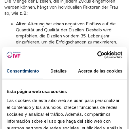
Die Menge der Eizellen, die in jedem Zyklus eingefroren
werden können, hängt von individuellen Faktoren der Frau
ab, wie z. B.:
Alter:
Alterung hat einen negativen Einfluss auf die
Quantität und Qualität der Eizellen. Deshalb wird
empfohlen, die Eizellen vor dem 35. Lebensjahr
einzufrieren, um die Erfolgschancen zu maximieren.
Ovarieller Vorrat:
Dieser wird als die Gesamtzahl der
Oozyten einer Frau definiert. Ein guter ovarieller Vorrat
weist auf eine gute Prognose hinsichtlich der pro
Consentimiento
Detalles
Acerca de las cookies
Zyklus gewonnenen Eizellen hin.
Reaktion auf die ovarielle Stimulation:
Diese variiert je
nach Medikation, dem ovariellen Vorrat und dem
Esta página web usa cookies
Vorliegen bestimmter Erkrankungen wie dem
Las cookies de este sitio web se usan para personalizar
polyzystischen Ovarialsyndrom oder einer
el contenido y los anuncios, ofrecer funciones de redes
Endometriose ab.
sociales y analizar el tráfico. Además, compartimos
información sobre el uso que haga del sitio web con
Wie erfolgt eine Eizellenvitrifikation?
nuestros partners de redes sociales, publicidad y análisis