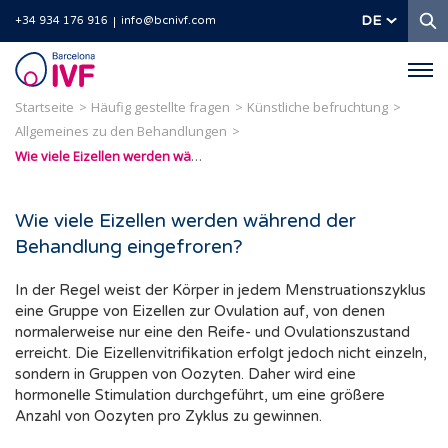
S
DE
+34 934 176 916
info@bcnivf.com
Barcelona
IVF
Startseite
Häufig gestellte fragen
Künstliche befruchtung
Allgemeines zu den Behandlungen
Wie viele Eizellen werden während der Behandlung eingefroren?
Wie viele Eizellen werden während der
Behandlung eingefroren?
In der Regel weist der Körper in jedem Menstruationszyklus
eine Gruppe von Eizellen zur Ovulation auf, von denen
normalerweise nur eine den Reife- und Ovulationszustand
erreicht. Die Eizellenvitrifikation erfolgt jedoch nicht einzeln,
sondern in Gruppen von Oozyten. Daher wird eine
hormonelle Stimulation durchgeführt, um eine größere
Anzahl von Oozyten pro Zyklus zu gewinnen.