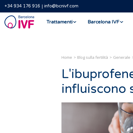
+34 934 176 916
info@bcnivf.com
Barcelona
Trattamenti
Barcelona IVF
IVF
Home
Blog sulla fertilità
Generale
L'ibuprofen
influiscono s