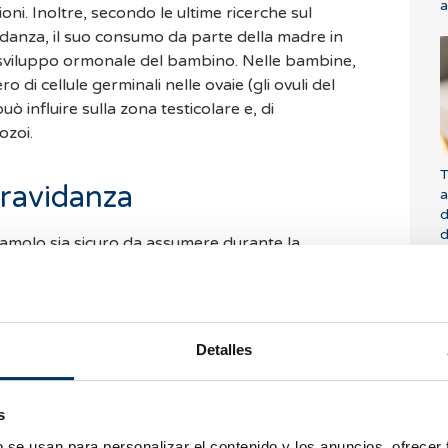
a
ioni. Inoltre, secondo le ultime ricerche sul
danza, il suo consumo da parte della madre in
 sviluppo ormonale del bambino. Nelle bambine,
o di cellule germinali nelle ovaie (gli ovuli del
uò influire sulla zona testicolare e, di
ozoi.
T
ravidanza
a
d
d
tamolo sia sicuro da assumere durante la
più recenti suggeriscono che il consumo
urante la gravidanza potrebbe causare problemi
maschile.
Detalles
: "Posso prendere il paracetamolo se sono
aracetamolo non è vietato durante la gravidanza. Ciò
 eccessivo.
N
s
a
importanza di seguire le linee guida mediche
b se usan para personalizar el contenido y los anuncios, ofrecer