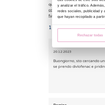
quando si assume qualsiasi farm
y analizar el tráfico. Ademá
conseguenze di un uso improprio
redes sociales, publicidad y
futuri bambini
.
que hayan recopilado a parti
11
commenti
Rechazar todas
Daniela
20.12.2023
Buongiorno, sto cercando una 
se prendo divlofenac e pridin