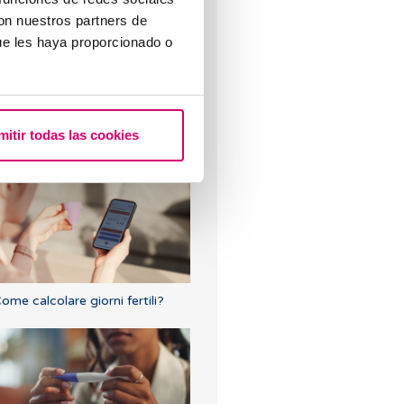
con nuestros partners de
ue les haya proporcionado o
rima ecografia dopo una FIV o
mitir todas las cookies
na donazione di ovuli
ome calcolare giorni fertili?