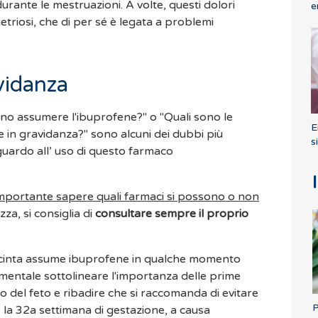
 durante le mestruazioni. A volte, questi dolori
e
triosi, che di per sé è legata a problemi
vidanza
no assumere l'ibuprofene?" o "Quali sono le
E
e in gravidanza?" sono alcuni dei dubbi più
s
guardo all’ uso di questo farmaco
mportante sapere quali farmaci si possono o non
zza, si consiglia di
consultare sempre il proprio
incinta assume ibuprofene in qualche momento
amentale sottolineare l'importanza delle prime
o del feto e ribadire che si raccomanda di evitare
P
 la 32a settimana di gestazione, a causa