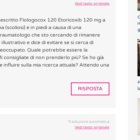
Vedi testo originale
C
rescritto Flologocox 120 Etoricoxib 120 mg a
m
a (scoliosi) e in piedi a causa di una
g
 traumatologo che sto cercando di rimanere
 illustrativo e dice di evitare se si cerca di
reoccupato. Quale potrebbe essere la
 consigliate di non prenderlo più? Se ho già
 influire sulla mia ricerca attuale? Attendo una
F
RISPOSTA
l
Traduzione automatica
Vedi testo originale