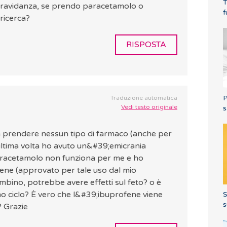
T
 gravidanza, se prendo paracetamolo o
f
 ricerca?
RISPOSTA
P
Traduzione automatica
Vedi testo originale
s
on prendere nessun tipo di farmaco (anche per
;ultima volta ho avuto un&#39;emicrania
l paracetamolo non funziona per me e ho
ene (approvato per tale uso dal mio
bino, potrebbe avere effetti sul feto? o è
imo ciclo? È vero che l&#39;ibuprofene viene
S
s
? Grazie