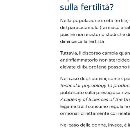
sulla fertilità?
Nella popolazione in età fertil
del paracetamolo (farmaco analge
poiché non esistono studi che d
diminuisca la fertilità.
Tuttavia, il discorso cambia qua
antinfiammatorio non steroideo). 
elevate di ibuprofene possono inf
Nel caso degli uomini, come spi
testicular physiology to prod
pubblicato sulla prestigiosa rivis
Academy of Sciences of the Uni
legame tra il consumo regolare d
ormonali direttamente correlate al
Nel caso delle donne, invece, è