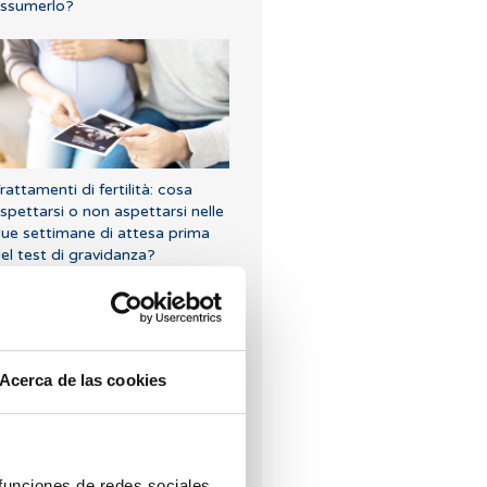
ssumerlo?
rattamenti di fertilità: cosa
spettarsi o non aspettarsi nelle
ue settimane di attesa prima
el test di gravidanza?
Acerca de las cookies
uova gravidanza dopo un
borto biochimico
 funciones de redes sociales