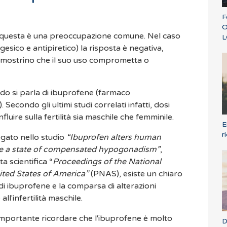
F
O
e, questa è una preoccupazione comune. Nel caso
L
sico e antipiretico) la risposta è negativa,
imostrino che il suo uso comprometta o
ndo si parla di ibuprofene (farmaco
Secondo gli ultimi studi correlati infatti, dosi
luire sulla fertilità sia maschile che femminile.
E
r
egato nello studio
“Ibuprofen alters human
uce a state of compensated hypogonadism”
,
ta scientifica “
Proceedings of the National
ted States of America”
(PNAS), esiste un chiaro
i ibuprofene e la comparsa di alterazioni
l'infertilità maschile.
 importante ricordare che l'ibuprofene è molto
D