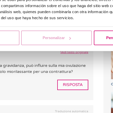
aco, soprattutto in gravidanza, poiché
le
s, compartimos información sobre el uso que haga del sitio web 
 possono essere gravi sia per le madri che per i
 análisis web, quienes pueden combinarla con otra información q
r del uso que haya hecho de sus servicios.
LASCIA UN COMMENTO
P
Personalizar
Per
u
Traduzione automatica
Vedi testo originale
gravidanza, può influire sulla mia ovulazione
olo miorilassante per una contrattura?
C
RISPOSTA
Traduzione automatica