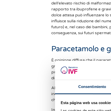
dell'elevato rischio di malformaz
rapporto tra ibuprofene e gravi
dolce attesa può influenzare lo
influisce sulla riduzione del numer
futuro) e, nel caso dei bambini, p
conseguenza, sui futuri spermat
Paracetamolo e g
È opinione diffusa che il parace
gravidanza. In realtà, gli studi 
prolungato di questo farmaco d
di fertilità nei bambini di sesso 
Consentimiento
Allo stesso modo, alla domanda
incinta?", la risposta è sì, il p
che va evitato è un suo consumo
Esta página web usa cookie
Infine, vorremmo sottolineare l'
Las cookies de este sitio we