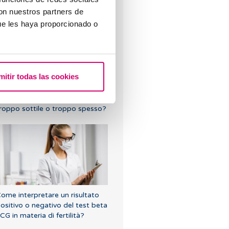
ome affrontare un aborto
con nuestros partners de
pontaneo
ue les haya proporcionado o
mitir todas las cookies
osa succede se l'endometrio è
roppo sottile o troppo spesso?
ome interpretare un risultato
ositivo o negativo del test beta
CG in materia di fertilità?