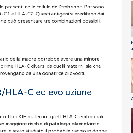
e presenti nelle cellule dell’embrione. Possono
 HLA-C1 e HLA-C2. Questi antigeni
si ereditano dai
ione può presentare tre combinazioni possibili:
N
a
itario della madre potrebbe avere una
minore
rime HLA-C diversi da quelli materni, sia che
ovengano da una donatrice di ovociti.
R/HLA-C ed evoluzione
C
recettori KIR materni e quelli HLA-C embrionali
n maggiore rischio di patologia placentare
e
are, è stato studiato il probabile rischio in donne