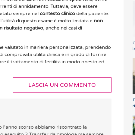
correnti di annidamento. Tuttavia, deve essere
retato sempre nel
contesto clinico
della paziente.
 l’utilità di questo esame è molto limitata e
non
n risultato negativo
, anche nei casi di
Q
ne valutato in maniera personalizzata, prendendo
l
i comprovata utilità clinica e in grado di fornire
are il trattamento di fertilità in modo onesto ed
LASCIA UN COMMENTO
E
r
o l’anno scorso abbiamo riscontrato la
Ho eseguito 3 Transfer da omologa ma sempre