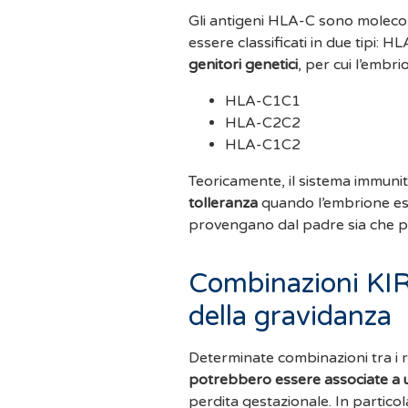
Gli antigeni HLA-C sono molecol
essere classificati in due tipi:
genitori genetici
, per cui l’embr
HLA-C1C1
HLA-C2C2
HLA-C1C2
Teoricamente, il sistema immun
tolleranza
quando l’embrione esp
provengano dal padre sia che pr
Combinazioni KI
della gravidanza
Determinate combinazioni tra i 
potrebbero essere associate a u
perdita gestazionale. In particol