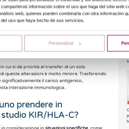
C
s, compartimos información sobre el uso que haga del sitio web 
s
 farmacologico
che abbia dimostrato di
 análisis web, quienes pueden combinarla con otra información q
ttivi in base al profilo KIR.
r del uso que haya hecho de sus servicios.
o sembra verificarsi
trasferendo vari embrioni
l Single Embryo Transfer
Personalizar
Per
C
t
n cui si dà priorità al transfer di un solo
a di queste alterazioni è molto minore. Trasferendo
significativamente il carico antigenico,
esta interazione immunologica.
uno prendere in
C
o studio KIR/HLA-C?
p
h
 in considerazione in
situazioni specifiche
, come