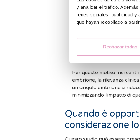
y analizar el tráfico. Ademá
Non esiste un trattamento
redes sociales, publicidad y
migliorare i risultati riprodu
que hayan recopilado a parti
L’eventuale
rischio
descritt
simultaneamente
.
L'importanza de
Rechazar todas
(SET)
Per questo motivo, nei centri i
embrione, la rilevanza clinic
un singolo embrione si riduce 
minimizzando l'impatto di qu
Quando è opport
considerazione l
Questo studio può essere preso