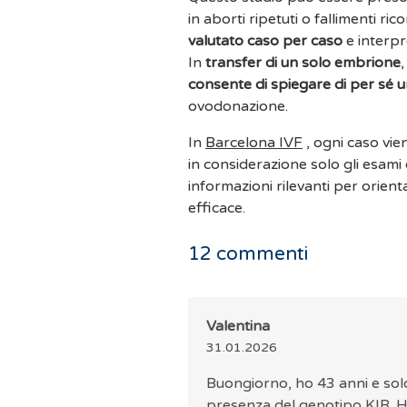
in aborti ripetuti o fallimenti ri
valutato caso per caso
e interp
In
transfer di un solo embrione
,
consente di spiegare di per sé u
ovodonazione.
In
Barcelona IVF
, ogni caso vie
in considerazione solo gli esami d
informazioni rilevanti per orient
efficace.
12
commenti
Valentina
31.01.2026
Buongiorno, ho 43 anni e sol
presenza del genotipo KIR. 