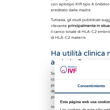
con aplotipo KIR tipo A (inibit
ereditato dalla madre.
Tuttavia, gli studi pubblicati s
rilevante
principalmente in situa
il carico totale di HLA-C2 embr
di HLA-C2 materni.
Ha utilità clinica
assistita?
Sebbene inizialmente si fosse i
contribuire a spiegare alcuni casi 
pubblicati non hanno dimostrato 
Consentimiento
dei pazienti. Attualmente, l’evide
potrebbero avere un impatto so
Esta página web usa cookie
Inoltre, vanno tenuti in conside
Las cookies de este sitio we