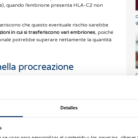
ore), quando l’embrione presenta HLA-C2 non
Q
g
uggeriscono che questo eventuale rischio sarebbe
zioni in cui si trasferiscono vari embriones
, poiché
ionale potrebbe superare nettamente la quantità
 nella procreazione
C
m
g
potizzato che lo studio KIR/HLA-C potesse
di infertilità o perdita gestazionale, gli studi
un’utilità clinica rilevante nella maggior parte
Detalles
nza scientifica indica che queste alterazioni
lo in
contesti molto specifici
.
s
razione due fattori fondamentali:
b se usan para personalizar el contenido y los anuncios, ofrecer