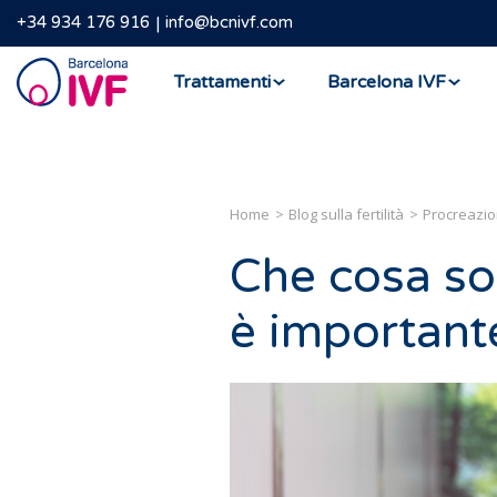
+34 934 176 916
info@bcnivf.com
Barcelona
Trattamenti
Barcelona IVF
IVF
Home
Blog sulla fertilità
Procreazio
Che cosa son
è important