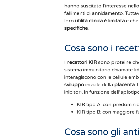
hanno suscitato l’interesse nello s
fallimenti di annidamento. Tuttavi
loro
utilità clinica è limitata
e che
specifiche
.
Cosa sono i recet
I
recettori KIR
sono proteine che 
sistema immunitario chiamate
li
interagiscono con le cellule embr
sviluppo
iniziale della
placenta
.
inibitori, in funzione dell’aplotip
KIR tipo A: con predominio 
KIR tipo B: con maggiore f
Cosa sono gli an