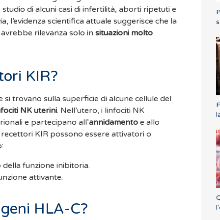
tudio di alcuni casi di infertilità, aborti ripetuti e
P
a, l’evidenza scientifica attuale suggerisce che la
s
 avrebbe rilevanza solo in
situazioni molto
tori KIR?
si trovano sulla superficie di alcune cellule del
F
nfociti NK uterini
. Nell’utero, i linfociti NK
l
ionali e partecipano all’
annidamento
e allo
 I recettori KIR possono essere attivatori o
o:
della funzione inibitoria.
unzione attivante.
Q
tigeni HLA-C?
l