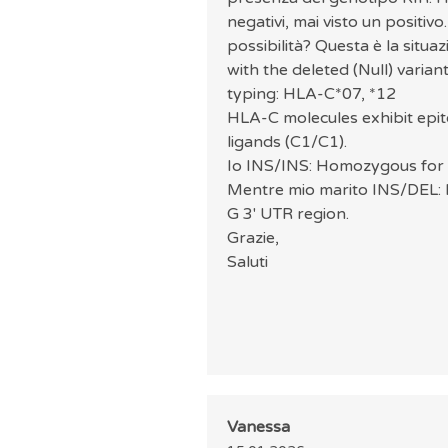
negativi, mai visto un positi
possibilità? Questa è la situ
with the deleted (Null) varia
typing: HLA-C*07, *12
HLA-C molecules exhibit epi
ligands (C1/C1).
Io INS/INS: Homozygous for 1
Mentre mio marito INS/DEL: 
G 3' UTR region.
Grazie,
Saluti
Vanessa