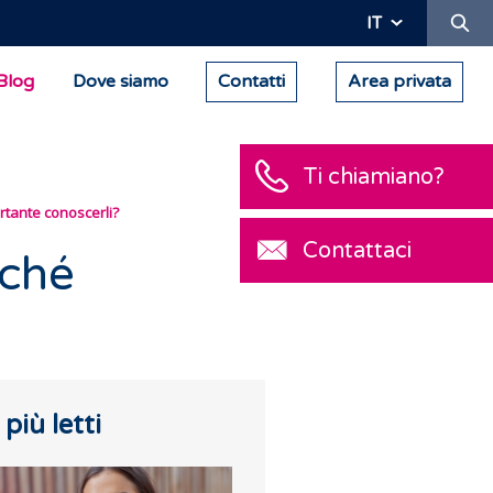
Ric
IT
Blog
Dove siamo
Contatti
Area privata
Ti chiamiano?
rtante conoscerli?
Contattaci
rché
I più letti