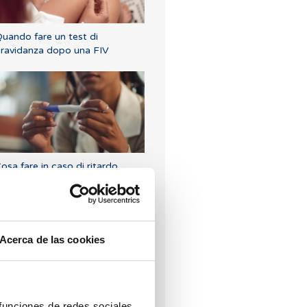
uando fare un test di
ravidanza dopo una FIV
osa fare in caso di ritardo
estruale con un test di
ravidanza negativo?
Acerca de las cookies
 funciones de redes sociales