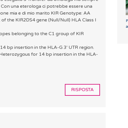
vo. Con una eterologa ci potrebbe essere una
azione mia e di mio marito KIR Genotype: AA
nt of the KIR2DS4 gene (Null/Null) HLA Class I
P
a
topes belonging to the C1 group of KIR
4 bp insertion in the HLA-G 3' UTR region.
Heterozygous for 14 bp insertion in the HLA-
RISPOSTA