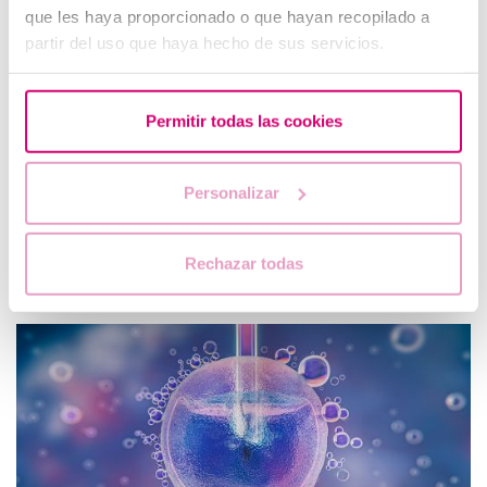
que les haya proporcionado o que hayan recopilado a
partir del uso que haya hecho de sus servicios.
Permitir todas las cookies
Come funziona il trattamento con clomifene per
Personalizar
indurre l'ovulazione?
Il citrato di clomifene è uno dei trattamenti più utilizzati per
indurre l'ovulazione nelle donne che non ovulano
Rechazar todas
regolarmente o che hanno cicli mestruali irregolari.