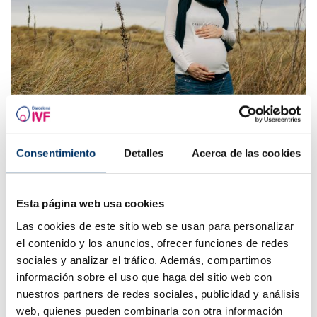
Quali opzioni esistono oggi per diventare madre
dopo i 40 anni?
Consentimiento
Detalles
Acerca de las cookies
La maternità dopo i 40 anni è una realtà sempre più
frequente. I cambiamenti sociali, personali e professionali
hanno portato molte donne a considerare la maternità in età
che, fino a poco tempo fa, erano considerate clinicamente
Esta página web usa cookies
limitate.
Las cookies de este sitio web se usan para personalizar
el contenido y los anuncios, ofrecer funciones de redes
sociales y analizar el tráfico. Además, compartimos
información sobre el uso que haga del sitio web con
nuestros partners de redes sociales, publicidad y análisis
web, quienes pueden combinarla con otra información