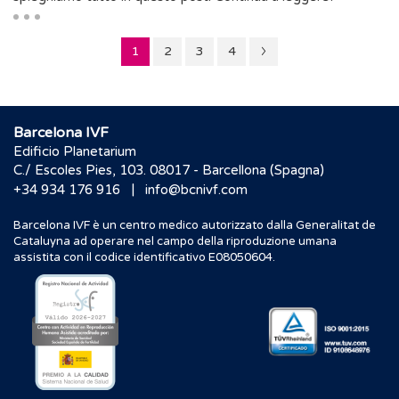
Pagina
Pagina
Pagina
Pagina
1
2
3
4
2
Barcelona IVF
Edificio Planetarium
C./ Escoles Pies, 103. 08017 - Barcellona (Spagna)
|
+34 934 176 916
info@bcnivf.com
Barcelona IVF è un centro medico autorizzato dalla Generalitat de
Cataluyna ad operare nel campo della riproduzione umana
assistita con il codice identificativo E08050604.