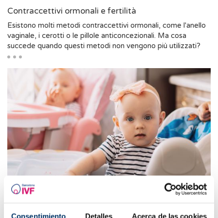
Contraccettivi ormonali e fertilità
Esistono molti metodi contraccettivi ormonali, come l'anello
vaginale, i cerotti o le pillole anticoncezionali. Ma cosa
succede quando questi metodi non vengono più utilizzati?
Rapporto tra riproduzione assistita e gravidanza
gemellare
Consentimiento
Detalles
Acerca de las cookies
Quali sono i fattori che aumentano il rischio di una gravidanza