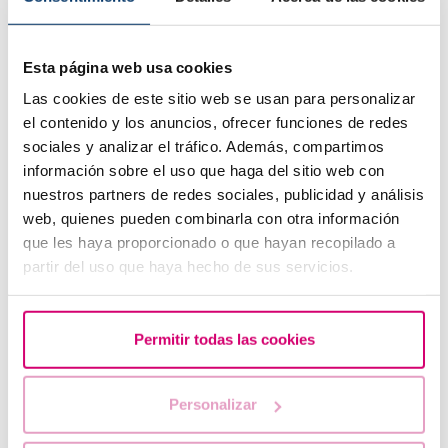
gemellare o multipla? Sapete che oggi si può evitare questo
rischio con la riproduzione assistita? Ve lo spieghiamo in …
Esta página web usa cookies
Las cookies de este sitio web se usan para personalizar
el contenido y los anuncios, ofrecer funciones de redes
sociales y analizar el tráfico. Además, compartimos
información sobre el uso que haga del sitio web con
nuestros partners de redes sociales, publicidad y análisis
web, quienes pueden combinarla con otra información
que les haya proporcionado o que hayan recopilado a
partir del uso que haya hecho de sus servicios.
Dubbi sull'ovodonazione prima di iniziare un
Permitir todas las cookies
trattamento di riproduzione assistita
Se state pensando di donare i vostri ovuli, probabilmente
Personalizar
avrete molte domande a cui rispondere. In questa
pubblicazione rispondiamo ad alcune delle domande più