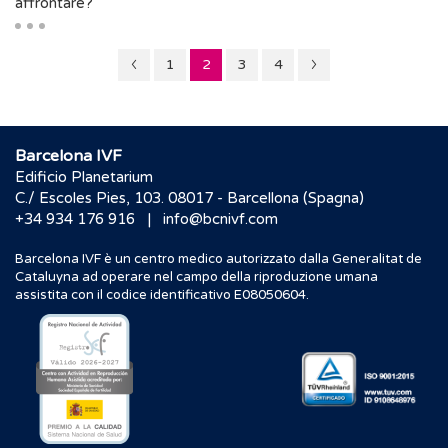
affrontare?
Pagina
Pagina
Pagina
Pagina
Pagina
1
2
3
4
1
3
Barcelona IVF
Edificio Planetarium
C./ Escoles Pies, 103. 08017 - Barcellona (Spagna)
|
+34 934 176 916
info@bcnivf.com
Barcelona IVF è un centro medico autorizzato dalla Generalitat de
Cataluyna ad operare nel campo della riproduzione umana
assistita con il codice identificativo E08050604.