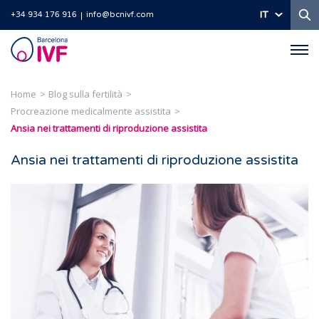
Ri
IT
+34 934 176 916
info@bcnivf.com
Barcelona
IVF
Home
Blog sulla fertilità
Procreazione medicalmente assistita
Ansia nei trattamenti di riproduzione assistita
Ansia nei trattamenti di riproduzione assistita