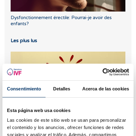
Dysfonctionnement érectile: Pourrai-je avoir des
enfants?
Les plus lus
Consentimiento
Detalles
Acerca de las cookies
Esta página web usa cookies
Pertes brunes : causes, lien avec les règles et la
Las cookies de este sitio web se usan para personalizar
grossesse
el contenido y los anuncios, ofrecer funciones de redes
sociales y analizar el tráfico. Además, compartimos