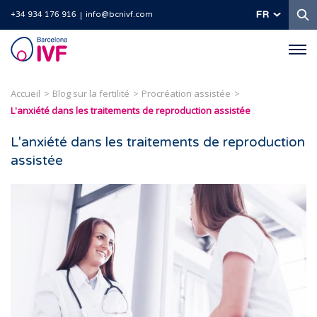
R
FR
+34 934 176 916
info@bcnivf.com
Barcelona
IVF
Accueil
Blog sur la fertilité
Procréation assistée
L'anxiété dans les traitements de reproduction assistée
L'anxiété dans les traitements de reproduction
assistée