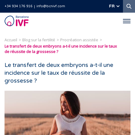
R
FR
+34 934 176 916
info@bcnivf.com
Barcelona
IVF
Accueil
Blog sur la fertilité
Procréation assistée
Le transfert de deux embryons a-t-il une incidence sur le taux
de réussite de la grossesse ?
Le transfert de deux embryons a-t-il une
incidence sur le taux de réussite de la
grossesse ?