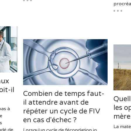
procréa
aux
it-il
Combien de temps faut-
Quell
il attendre avant de
les o
pas à
répéter un cycle de FIV
mère
de
en cas d'échec ?
s
La mate
ndé de
Lorsqu'un cycle de fécondation in