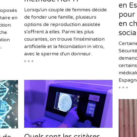
en E
Lorsqu'un couple de femmes décide
proposés
pour
de fonder une famille, plusieurs
aire en
en ch
options de reproduction assistée
ition.
socia
s'offrent à elles. Parmi les plus
che
courantes, on trouve l'insémination
ation
Certaine
artificielle et la fécondation in vitro,
.
Sécurit
avec le sperme d'un donneur.
demande
certain
médical
Espagne
Quels sont les critères