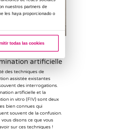
con nuestros partners de
ue les haya proporcionado o
rences entre la
mitir todas las cookies
dation in vitro et
émination artificielle
été des techniques de
tion assistée existantes
 souvent des interrogations.
nation artificielle et la
ion in vitro (FIV) sont deux
s bien connues qui
ent souvent de la confusion.
s vous disons ce que vous
voir sur ces techniques !