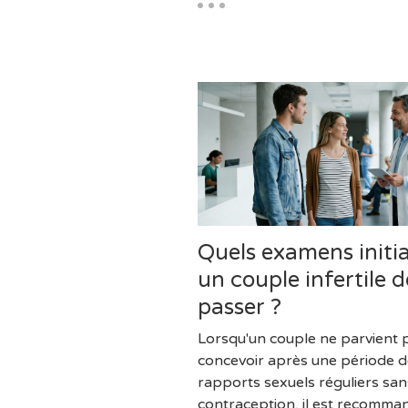
Quels examens initi
un couple infertile do
passer ?
Lorsqu'un couple ne parvient 
concevoir après une période 
rapports sexuels réguliers san
contraception, il est recomma