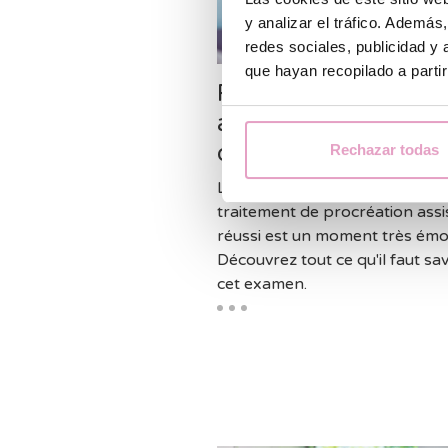
y analizar el tráfico. Ademá
redes sociales, publicidad y
que hayan recopilado a parti
Première échograph
après une FIV ou un
d'ovules
Rechazar todas
La première échographie aprè
traitement de procréation assi
réussi est un moment très émo
Découvrez tout ce qu'il faut sav
cet examen.