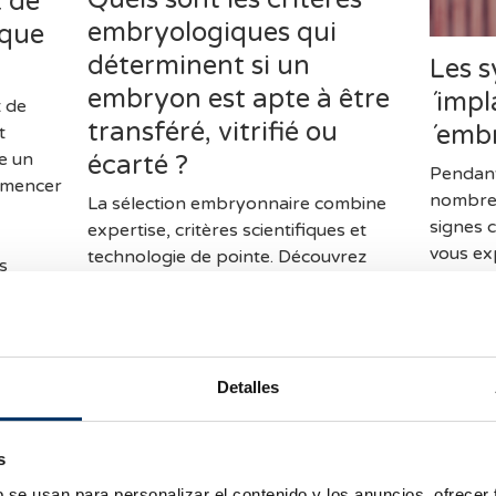
t de
embryologiques qui
ique
déterminent si un
Les s
embryon est apte à être
´impl
t de
transféré, vitrifié ou
´emb
t
ge un
écarté ?
Pendant
mmencer
nombre
La sélection embryonnaire combine
signes 
expertise, critères scientifiques et
vous ex
technologie de pointe. Découvrez
s
peuvent
quels paramètres les embryologistes
é.
seuls, i
évaluent pour décider si un embryon
confirm
est transféré, vitrifié ou écarté.
Detalles
s
b se usan para personalizar el contenido y los anuncios, ofrecer