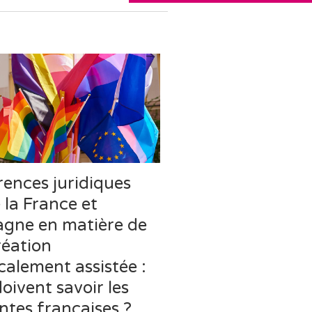
rences juridiques
 la France et
agne en matière de
réation
alement assistée :
oivent savoir les
ntes françaises ?