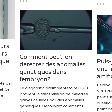
eurs
urs
Comment peut-on
ique
Puis-
detecter des anomalies
une 
genetiques dans
artifi
l’embryon?
pté par
Recevoir
Le diagnostic préimplantatoire (DPI)
el. Ce
Virus d
prévient la transmission de maladies
re
peut su
graves causées por des anomalies
question
génétiques. Découvrez comment !
point d