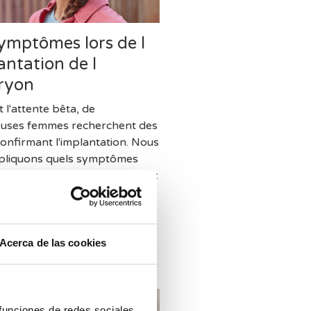
ymptômes lors de l
antation de l
ryon
 l'attente bêta, de
uses femmes recherchent des
confirmant l'implantation. Nous
pliquons quels symptômes
 apparaître et pourquoi, à eux
ls ne permettent ni de
er ni d'exclure une grossesse.
Acerca de las cookies
 funciones de redes sociales