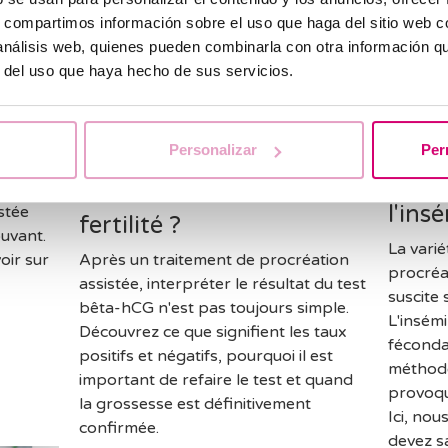
s, compartimos información sobre el uso que haga del sitio web 
 análisis web, quienes pueden combinarla con otra información q
r del uso que haya hecho de sus servicios.
ie
Comment interpréter un
 don
résultat positif ou
Diffé
Personalizar
Per
négatif au test de bêta-
fécon
s un
hCG en matière de
l'ins
stée
fertilité ?
uvant.
La vari
oir sur
Après un traitement de procréation
procréa
assistée, interpréter le résultat du test
suscite
bêta-hCG n'est pas toujours simple.
L'insémi
Découvrez ce que signifient les taux
fécondat
positifs et négatifs, pourquoi il est
méthode
important de refaire le test et quand
provoqu
la grossesse est définitivement
Ici, nou
confirmée.
devez sa