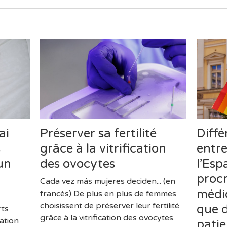
ai
Préserver sa fertilité
Diffé
s
grâce à la vitrification
entre
un
des ovocytes
l’Esp
proc
Cada vez más mujeres deciden... (en
médic
francés) De plus en plus de femmes
choisissent de préserver leur fertilité
que d
rts
grâce à la vitrification des ovocytes.
ation
patie