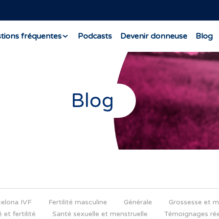
tions fréquentes
Podcasts
Devenir donneuse
Blog
Blog
elona IVF
Fertilité masculine
Générale
Grossesse et m
 et fertilité
Santé sexuelle et menstruelle
Témoignages rée