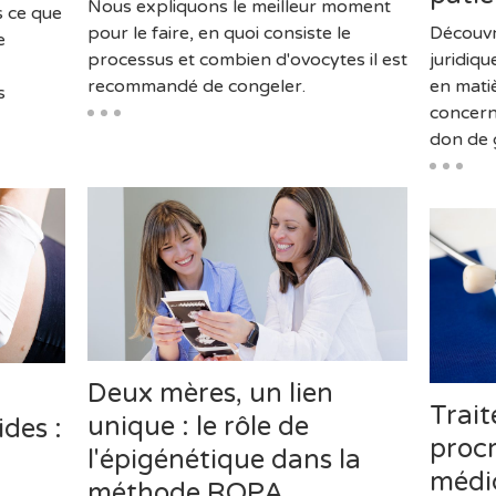
Nous expliquons le meilleur moment
s ce que
pour le faire, en quoi consiste le
Découvr
e
processus et combien d'ovocytes il est
juridiqu
recommandé de congeler.
en mat
s
concern
don de 
Deux mères, un lien
Trai
unique : le rôle de
ides :
proc
l'épigénétique dans la
médi
méthode ROPA