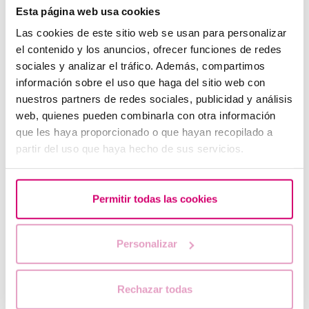
grossesse négatif ?
Esta página web usa cookies
Las cookies de este sitio web se usan para personalizar
el contenido y los anuncios, ofrecer funciones de redes
sociales y analizar el tráfico. Además, compartimos
información sobre el uso que haga del sitio web con
nuestros partners de redes sociales, publicidad y análisis
web, quienes pueden combinarla con otra información
que les haya proporcionado o que hayan recopilado a
partir del uso que haya hecho de sus servicios.
Progestérone,quand doit-on l'utiliser?
Permitir todas las cookies
Personalizar
Rechazar todas