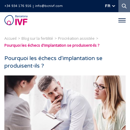
R
FR
+34 934 176 916
info@bcnivf.com
Barcelona
IVF
Accueil
Blog sur la fertilité
Procréation assistée
Pourquoi les échecs d'implantation se produisent-ils ?
Pourquoi les échecs d'implantation se
produisent-ils ?