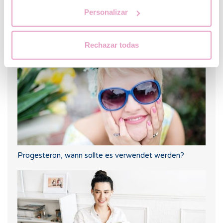
Letrozol, die beste Alternative zur Auslösung des
Personalizar
Eisprunges bei Frauen mit polyzystischem
Ovarialsyndrom
Rechazar todas
Progesteron, wann sollte es verwendet werden?