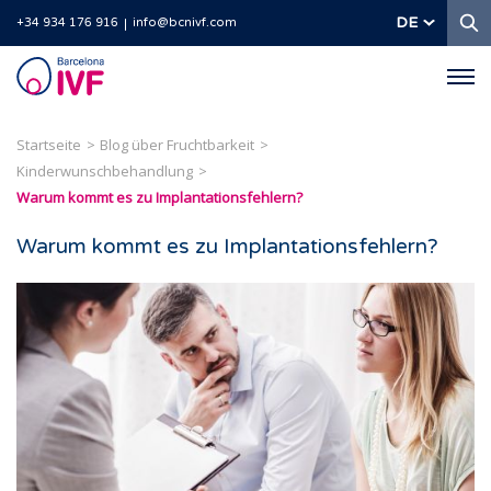
S
DE
+34 934 176 916
info@bcnivf.com
Barcelona
IVF
Startseite
Blog über Fruchtbarkeit
Kinderwunschbehandlung
Warum kommt es zu Implantationsfehlern?
Warum kommt es zu Implantationsfehlern?