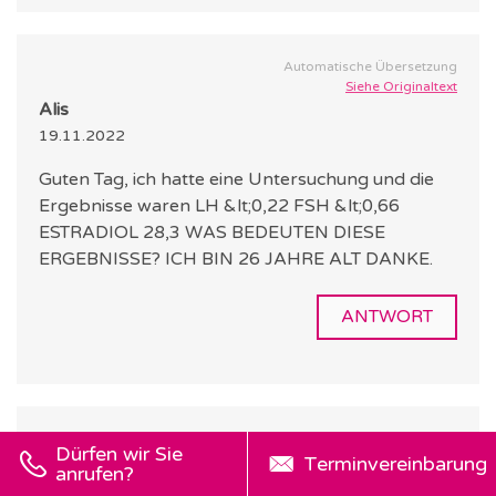
Automatische Übersetzung
Siehe Originaltext
Alis
19.11.2022
Guten Tag, ich hatte eine Untersuchung und die
Ergebnisse waren LH &lt;0,22 FSH &lt;0,66
ESTRADIOL 28,3 WAS BEDEUTEN DIESE
ERGEBNISSE? ICH BIN 26 JAHRE ALT DANKE.
ANTWORT
Automatische Übersetzung
Dürfen wir Sie
Siehe Originaltext
Terminvereinbarung
anrufen?
Sabrina L