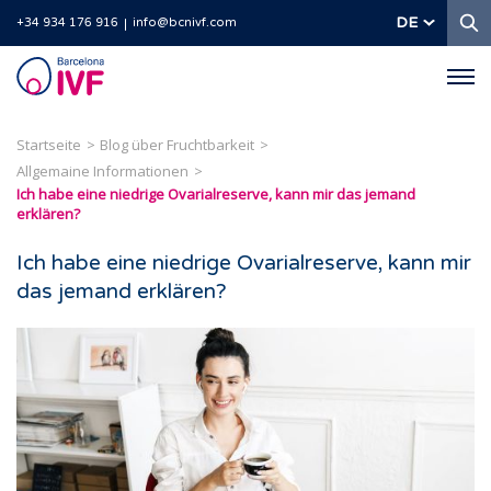
S
DE
+34 934 176 916
info@bcnivf.com
Barcelona
IVF
Startseite
Blog über Fruchtbarkeit
Allgemaine Informationen
Ich habe eine niedrige Ovarialreserve, kann mir das jemand
erklären?
Ich habe eine niedrige Ovarialreserve, kann mir
das jemand erklären?