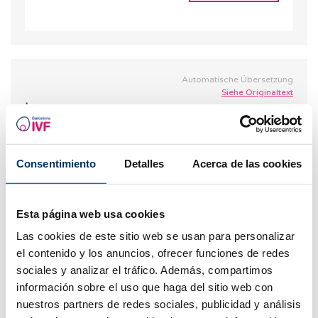
Automatische Übersetzung
Siehe Originaltext
Laura
06.02.2026
Ich bin 38 Jahre alt, mein AMH-Wert liegt bei
Consentimiento
Detalles
Acerca de las cookies
0,19, und wenn man bedenkt, dass er vor einem
Jahr noch über 1 lag... welche Hoffnungen habe
ich da noch?
Esta página web usa cookies
Las cookies de este sitio web se usan para personalizar
ANTWORT
el contenido y los anuncios, ofrecer funciones de redes
sociales y analizar el tráfico. Además, compartimos
información sobre el uso que haga del sitio web con
nuestros partners de redes sociales, publicidad y análisis