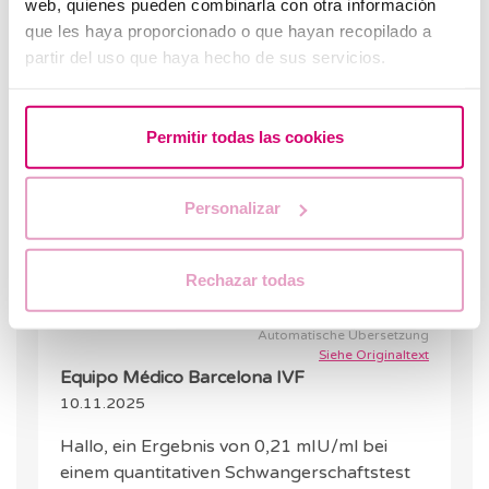
Automatische Übersetzung
web, quienes pueden combinarla con otra información
Siehe Originaltext
que les haya proporcionado o que hayan recopilado a
Maria
partir del uso que haya hecho de sus servicios.
16.10.2025
Ich habe einen quantitativen
Permitir todas las cookies
Schwangerschaftstest gemacht und das Ergebnis
lag bei 0,21. Was bedeutet das?
Personalizar
ANTWORT
Rechazar todas
Automatische Übersetzung
Siehe Originaltext
Equipo Médico Barcelona IVF
10.11.2025
Hallo, ein Ergebnis von 0,21 mIU/ml bei
einem quantitativen Schwangerschaftstest