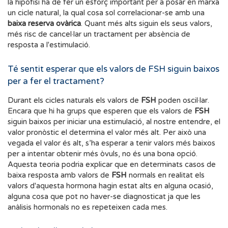
la hipòfisi ha de fer un esforç important per a posar en marxa
un cicle natural, la qual cosa sol correlacionar-se amb una
baixa reserva ovàrica
. Quant més alts siguin els seus valors,
més risc de cancel·lar un tractament per absència de
resposta a l'estimulació.
Té sentit esperar que els valors de FSH siguin baixos
per a fer el tractament?
Durant els cicles naturals els valors de
FSH
poden oscil·lar.
Encara que hi ha grups que esperen que els valors de
FSH
siguin baixos per iniciar una estimulació, al nostre entendre, el
valor pronòstic el determina el valor més alt. Per això una
vegada el valor és alt, s’ha esperar a tenir valors més baixos
per a intentar obtenir més òvuls, no és una bona opció.
Aquesta teoria podria explicar que en determinats casos de
baixa resposta amb valors de
FSH
normals en realitat els
valors d'aquesta hormona hagin estat alts en alguna ocasió,
alguna cosa que pot no haver-se diagnosticat ja que les
anàlisis hormonals no es repeteixen cada mes.