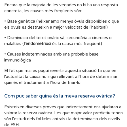
Encara que la majoria de les vegades no hi ha una resposta
concreta, les causes més freqüents són:
• Base genètica (néixer amb menys òvuls disponibles o que
els òvuls es destrueixin a major velocitat de l'habitual)
• Disminució del teixit ovàric sà, secundària a cirurgies o
malalties (
l'endometriosi
és la causa més freqüent)
• Causes indeterminades amb una probable base
immunològica
El fet que mai es pugui revertir aquesta situació fa que en
l'actualitat la causa no sigui rellevant a l'hora de determinar
quin és el tractament a l’hora de triar-lo.
Com puc saber quina és la meva reserva ovàrica?
Existeixen diverses proves que indirectament ens ajudaran a
valorar la reserva ovàrica. Les que major valor predictiu tenen
són l'estudi dels fol·licles antrals i la determinació dels nivells
de FSH.