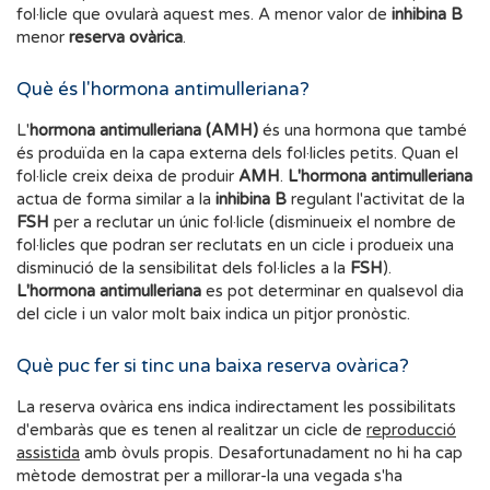
fol·licle que ovularà aquest mes. A menor valor de
inhibina B
menor
reserva
ovàrica
.
Què és l'hormona antimulleriana?
L'
hormona antimulleriana (AMH)
és una hormona que també
és produïda en la capa externa dels fol·licles petits. Quan el
fol·licle creix deixa de produir
AMH
.
L'hormona
antimulleriana
actua de forma similar a la
inhibina B
regulant l'activitat de la
FSH
per a reclutar un únic fol·licle (disminueix el nombre de
fol·licles que podran ser reclutats en un cicle i produeix una
disminució de la sensibilitat dels fol·licles a la
FSH
).
L'hormona
antimulleriana
es pot determinar en qualsevol dia
del cicle i un valor molt baix indica un pitjor pronòstic.
Què puc fer si tinc una baixa reserva ovàrica?
La reserva ovàrica ens indica indirectament les possibilitats
d'embaràs que es tenen al realitzar un cicle de
reproducció
assistida
amb òvuls propis. Desafortunadament no hi ha cap
mètode demostrat per a millorar-la una vegada s'ha