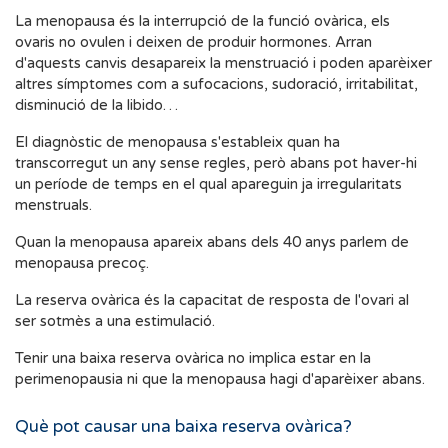
La menopausa és la interrupció de la funció ovàrica, els
ovaris no ovulen i deixen de produir hormones. Arran
d'aquests canvis desapareix la menstruació i poden aparèixer
altres símptomes com a sufocacions, sudoració, irritabilitat,
disminució de la libido…
El diagnòstic de menopausa s'estableix quan ha
transcorregut un any sense regles, però abans pot haver-hi
un període de temps en el qual apareguin ja irregularitats
menstruals.
Quan la menopausa apareix abans dels 40 anys parlem de
menopausa precoç.
La reserva ovàrica és la capacitat de resposta de l'ovari al
ser sotmès a una estimulació.
Tenir una baixa reserva ovàrica no implica estar en la
perimenopausia ni que la menopausa hagi d'aparèixer abans.
Què pot causar una baixa reserva ovàrica?