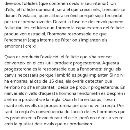
diversos fol·licles (que contenen òvuls al seu interior). Un
d'ells, el fol·licle dominant, serà el que creixi més, trencant-se
durant l'ovulació, quan allibera un òvul perquè sigui fecundat
per un espermatozoide. Durant la fase de desenvolupament
fol·licular, les cèl·lules que formen la capa externa del fol·licle
produeixen estradiol, l'hormona responsable de que
l'endometri (capa interna de l'úter on s'implanten els
embrions) creixi.
Quan es produeix l'ovulació, el fol·licle que s'ha trencat
converteix en el cos luti i produeix progesterona. Aquesta
progesterona és la responsable que a l'endometri tingui els
canvis necessaris perquè l'embrió es pugui implantar. Si no hi
ha embaràs, al cap de 15 dies, els ovaris detecten que
l'embrió no s'ha implantat i deixa de produir progesterona. En
minvar els nivells d'aquesta hormona l'endometri es desprèn i
s'elimina produint-se la regla. Quan hi ha embaràs, l'ovari
manté els nivells de progesterona pel que no ve la regla. Per
tant, la regla és conseqüència de l'acció de les hormones que
es produeixen a l'ovari durant el cicle, però no té res a veure
amb la qualitat dels òvuls que es produeixen.