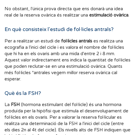
No obstant, l'única prova directa que ens donarà una idea
real de la reserva ovàrica és realitzar una
estimulació ovàrica
.
En què consisteix l'estudi de fol·licles antrals?
Per a realitzar un estudi de
fol·licles antrals
es realitza una
ecografia a l'inici del cicle i es valora el nombre de fol·licles
que hi ha en els ovaris amb una mida d'entre 2 i 8 mm.
Aquest valor indirectament ens indica la quantitat de fol·licles
que poden reclutar-se en una estimulació ovàrica. Quants
més fol·licles *antrales vegem millor reserva ovàrica cal
esperar.
Què és la FSH?
La
FSH
(hormona estimulant del fol·licle) és una hormona
produïda per la hipòfisi que estimula el desenvolupament de
fol·licles en els ovaris. Per a valorar la reserva fol·licular es
realitza una determinació de la FSH a l'inici del cicle (entre
els dies 2n al 4t del cicle). Els nivells alts de FSH indiquen que