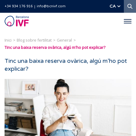
C
CA
+34 934 176 916
info@bcnivf.com
Barcelona
IVF
Inici
Blog sobre fertilitat
General
Tinc una baixa reserva ovàrica, algú m'ho pot explicar?
Tinc una baixa reserva ovàrica, algú m'ho pot
explicar?