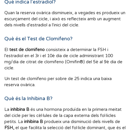
Què indica l'estradiol?
Quan la reserva ovàrica disminueix, a vegades es produeix un
escurçament del cicle, i això es reflecteix amb un augment
dels nivells d'estradiol a l'inici del cicle.
Què és el Test de Clomifeno?
El
test de clomifeno
consisteix a determinar la FSH i
l'estradiol en el 3r i el 10è dia de cicle administrant 100
mg/dia de citrat de clomifeno (Omifin®) del 5è al 9è dia de
cicle.
Un test de clomifeno per sobre de 25 indica una baixa
reserva ovàrica.
Què és la Inhibina B?
La
inhibina B
és una hormona produïda en la primera meitat
del cicle per les cèl·lules de la capa externa dels fol·licles
petits. La
inhibina B
produeix una disminució dels nivells de
FSH,
el que facilita la selecció del fol·licle dominant, que és el