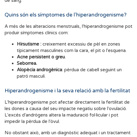
de sang.
Quins són els símptomes de l'hiperandrogenisme?
A més de les alteracions menstruals, l'hiperandrogenisme pot
produir símptomes clínics com:
Hirsutisme :
creixement excessiu de pèl en zones
típicament masculines com la cara, el pit o l'esquena.
Acne persistent o greu
.
Seborrea.
Alopècia androgènica
: pèrdua de cabell seguint un
patró masculí.
Hiperandrogenisme i la seva relació amb la fertilitat
L'hiperandrogenisme pot afectar directament la fertilitat de
les dones a causa del seu impacte negatiu sobre l'ovulació.
L'excés d'andrògens altera la maduració fol·licular i pot
impedir la pèrdua de l'òvul.
No obstant això, amb un diagnòstic adequat i un tractament