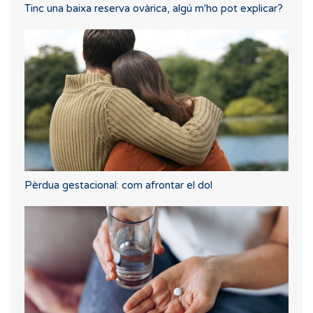
Tinc una baixa reserva ovàrica, algú m'ho pot explicar?
Pèrdua gestacional: com afrontar el dol