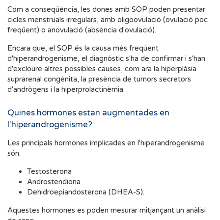
Com a conseqüència, les dones amb SOP poden presentar
cicles menstruals irregulars, amb oligoovulació (ovulació poc
freqüent) o anovulació (absència d'ovulació).
Encara que, el SOP és la causa més freqüent
d'hiperandrogenisme, el diagnòstic s'ha de confirmar i s'han
d'excloure altres possibles causes, com ara la hiperplàsia
suprarenal congènita, la presència de tumors secretors
d'andrògens i la hiperprolactinèmia.
Quines hormones estan augmentades en
l'hiperandrogenisme?
Les principals hormones implicades en l'hiperandrogenisme
són:
Testosterona
Androstendiona
Dehidroepiandosterona (DHEA-S).
Aquestes hormones es poden mesurar mitjançant un anàlisi