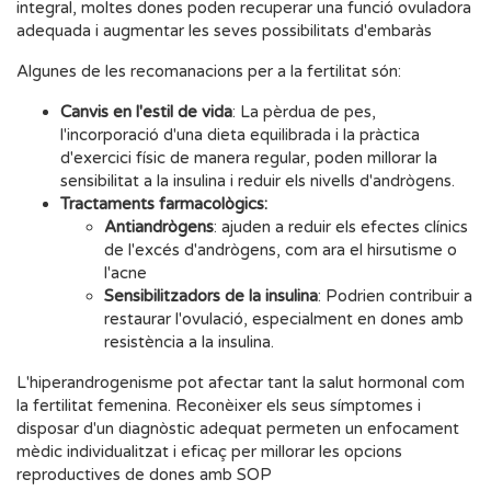
integral, moltes dones poden recuperar una funció ovuladora
adequada i augmentar les seves possibilitats d'embaràs
Algunes de les recomanacions per a la fertilitat són:
Canvis en l'estil de vida
: La pèrdua de pes,
l'incorporació d'una dieta equilibrada i la pràctica
d'exercici físic de manera regular, poden millorar la
sensibilitat a la insulina i reduir els nivells d'andrògens.
Tractaments farmacològics:
Antiandrògens
: ajuden a reduir els efectes clínics
de l'excés d'andrògens, com ara el hirsutisme o
l'acne
Sensibilitzadors de la insulina
: Podrien contribuir a
restaurar l'ovulació, especialment en dones amb
resistència a la insulina.
L'hiperandrogenisme pot afectar tant la salut hormonal com
la fertilitat femenina. Reconèixer els seus símptomes i
disposar d'un diagnòstic adequat permeten un enfocament
mèdic individualitzat i eficaç per millorar les opcions
reproductives de dones amb SOP