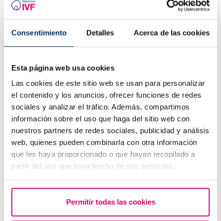
Després d'una transferència embrionària, " pot caure’s
l'embrió?"
Consentimiento
Detalles
Acerca de las cookies
Esta página web usa cookies
Las cookies de este sitio web se usan para personalizar
el contenido y los anuncios, ofrecer funciones de redes
sociales y analizar el tráfico. Además, compartimos
información sobre el uso que haga del sitio web con
nuestros partners de redes sociales, publicidad y análisis
Epigenètica i fertilitat: com influeix el teu estil de vida
web, quienes pueden combinarla con otra información
en l'expressió genètica de l'embrió
que les haya proporcionado o que hayan recopilado a
partir del uso que haya hecho de sus servicios.
Permitir todas las cookies