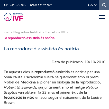
C
CA
+34 934 176 916
info@bcnivf.com
Barcelona
IVF
Inici
Blog sobre fertilitat
Barcelona IVF
La reproducció assistida és notícia
La reproducció assistida és notícia
Data de publicació: 19/10/2010
En aquests dies la
reproducció assistida
és notícia per una
bona causa. L'acadèmia sueca ha guardonat amb el premi
Nobel de Medicina al pioner en biologia de la reproducció,
Robert G. Edwards
, qui juntament amb el metge
Patrick
Steptoe
van obtenir fa 33 anys el primer èxit de la
fecundació in vitro
en aconseguir el naixement de la Louise
Brown.