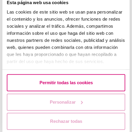
Esta página web usa cookies
Las cookies de este sitio web se usan para personalizar
el contenido y los anuncios, ofrecer funciones de redes
sociales y analizar el tráfico. Además, compartimos
Què passa si mantinc relacions sexuals després d'una
información sobre el uso que haga del sitio web con
transferència d'embrions?
nuestros partners de redes sociales, publicidad y análisis
web, quienes pueden combinarla con otra información
que les haya proporcionado o que hayan recopilado a
partir del uso que haya hecho de sus servicios.
Permitir todas las cookies
Personalizar
Disparèunia: què és, símptomes i tractament pel dolor
al tenir relacions
Rechazar todas