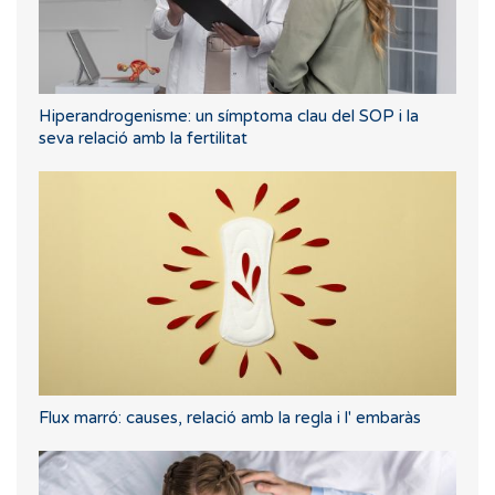
Hiperandrogenisme: un símptoma clau del SOP i la
seva relació amb la fertilitat
Flux marró: causes, relació amb la regla i l' embaràs