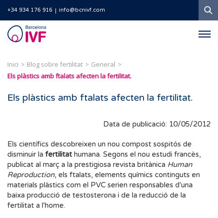
C
+34 934 176 916
info@bcnivf.com
Barcelona
IVF
Inici
Blog sobre fertilitat
General
Els plàstics amb ftalats afecten la fertilitat.
Els plàstics amb ftalats afecten la fertilitat.
Data de publicació: 10/05/2012
Els científics descobreixen un nou compost sospitós de
disminuir la
fertilitat
humana. Segons el nou estudi francès,
publicat al març a la prestigiosa revista britànica
Human
Reproduction
, els ftalats, elements químics continguts en
materials plàstics com el PVC serien responsables d'una
baixa producció de testosterona i de la reducció de la
fertilitat a l'home.