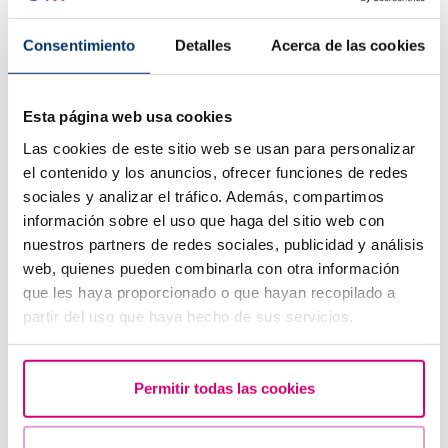
Consentimiento
Detalles
Acerca de las cookies
Esta página web usa cookies
Las cookies de este sitio web se usan para personalizar
Embaràs ectòpic, existeix risc després d'una FIV?
el contenido y los anuncios, ofrecer funciones de redes
sociales y analizar el tráfico. Además, compartimos
información sobre el uso que haga del sitio web con
nuestros partners de redes sociales, publicidad y análisis
web, quienes pueden combinarla con otra información
que les haya proporcionado o que hayan recopilado a
partir del uso que haya hecho de sus servicios.
Permitir todas las cookies
Tinc una baixa reserva ovàrica, algú m'ho pot explicar?