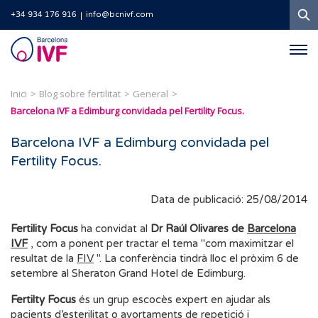
C
+34 934 176 916
info@bcnivf.com
Barcelona
IVF
Inici
Blog sobre fertilitat
General
Barcelona IVF a Edimburg convidada pel Fertility Focus.
Barcelona IVF a Edimburg convidada pel
Fertility Focus.
Data de publicació: 25/08/2014
Fertility Focus
ha convidat al
Dr Raúl Olivares de
Barcelona
IVF
, com a ponent per tractar el tema "com maximitzar el
resultat de la
FIV
". La conferència tindrà lloc el pròxim 6 de
setembre al Sheraton Grand Hotel de Edimburg.
Fertilty Focus
és un grup escocès expert en ajudar als
pacients d’esterilitat o
avortaments de repetició
i