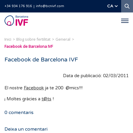
C
CA
+34 934 176 916
info@bcnivf.com
Barcelona
IVF
Inici
Blog sobre fertilitat
General
Facebook de Barcelona IVF
Facebook de Barcelona IVF
Data de publicació: 02/03/2011
El nostre
Facebook
ja te 200 @mics!!!
¡ Moltes gràcies a
t@ts
!
0
comentaris
Deixa un comentari