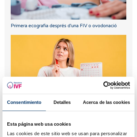
Primera ecografia després d'una FIV o ovodonació
Consentimiento
Detalles
Acerca de las cookies
Spotting: Què és i com afecta a la fertilitat?
Esta página web usa cookies
Las cookies de este sitio web se usan para personalizar