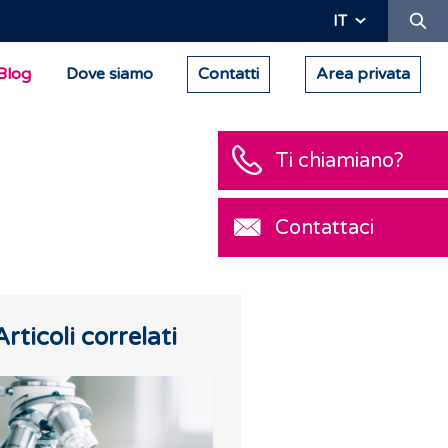
Ric
IT
Blog
Dove siamo
Contatti
Area privata
Ti chiamiano?
Contattaci
Articoli correlati