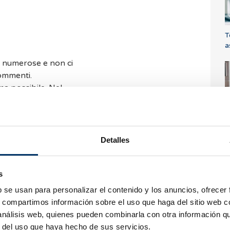
T
a
o numerose e non ci
commenti.
ma possibile. Nel
are le nostre
FAQ
T
Detalles
s
b se usan para personalizar el contenido y los anuncios, ofrecer
s, compartimos información sobre el uso que haga del sitio web 
 análisis web, quienes pueden combinarla con otra información q
r del uso que haya hecho de sus servicios.