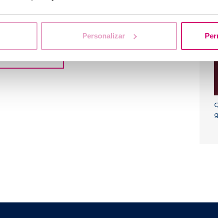
miei dati e accetto
C
Personalizar
Per
Q
g