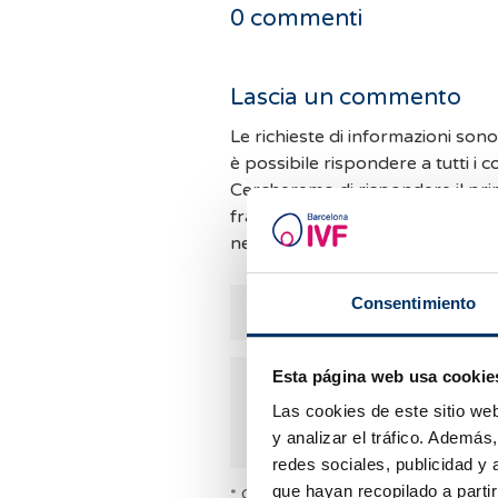
0
commenti
Lascia un commento
Le richieste di informazioni son
è possibile rispondere a tutti i 
Cercheremo di rispondere il pri
frattempo vi invitiamo a consult
nel caso in cui possiamo aiutarvi.
Consentimiento
Esta página web usa cookie
Las cookies de este sitio we
y analizar el tráfico. Ademá
redes sociales, publicidad y
que hayan recopilado a parti
* Campi obbligatori