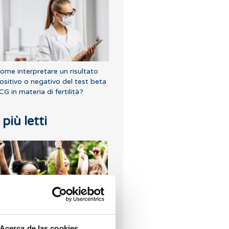
ome interpretare un risultato
ositivo o negativo del test beta
CG in materia di fertilità?
I più letti
ertilità e alimentazione: qual è
a dieta migliore durante la FIV?
Acerca de las cookies