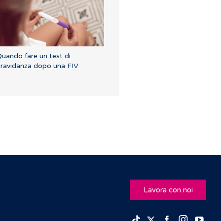
uando fare un test di
ravidanza dopo una FIV
Lavora con noi
Facebook
Insta
Yo
TikTok
Twitter