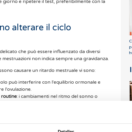
giorno e ripetere il test, preferibilmente con la
o alterare il ciclo
C
p
 delicato che può essere influenzato da diversi
h
lle mestruazioni non indica sempre una gravidanza.
possono causare un ritardo mestruale vi sono:
solo può interferire con l'equilibrio ormonale e
re l'ovulazione.
 routine
: i cambiamenti nel ritmo del sonno o
fluire sulla regolarità del ciclo.
 in alcuni cicli l'ovaio non rilascia l'ovulo, il che può
sario affinché compaiano le mestruazioni.
F
l
Detalles