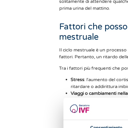
solitamente di attendere qualche 
prima urina del mattino.
Fattori che posson
mestruale
Il ciclo mestruale è un processo
fattori. Pertanto, un ritardo de
Tra i fattori più frequenti che 
Stress
: l'aumento del corti
ritardare o addirittura inibi
Viaggi o cambiamenti nella
dello stile di vita possono in
Anovulazione occasionale
:
prolungare il tempo neces
Consentimiento