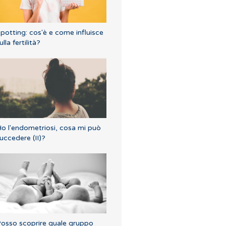
potting: cos'è e come influisce
ulla fertilità?
o l'endometriosi, cosa mi può
uccedere (II)?
osso scoprire quale gruppo