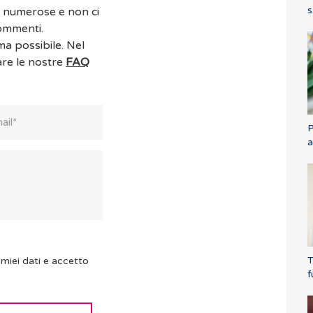
s
o numerose e non ci
commenti.
ma possibile. Nel
are le nostre
FAQ
P
a
T
miei dati e accetto
f