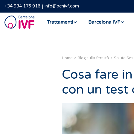
+34 934 176 916
info@bcnivf.com
Barcelona
Trattamenti
Barcelona IVF
IVF
Home
Blog sulla fertilità
Salute Ses
Cosa fare in
con un test