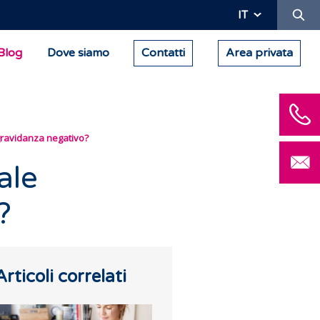
Ric
IT
Blog
Dove siamo
Contatti
Area privata
 gravidanza negativo?
ale
?
Articoli correlati