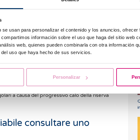
he possono provocare
s
b se usan para personalizar el contenido y los anuncios, ofrecer
temente e i test di gravidanza continuano ad essere
s, compartimos información sobre el uso que haga del sitio web 
possibili cause mediche che potrebbero influire
 análisis web, quienes pueden combinarla con otra información q
C
r del uso que haya hecho de sus servicios.
tico (SOP):
una delle cause più comuni di cicli
ipotiroidismo che l'ipertiroidismo possono influire
Personalizar
Per
fase di transizione verso la menopausa è normale
regolari a causa del progressivo calo della riserva
Q
i
iabile consultare uno