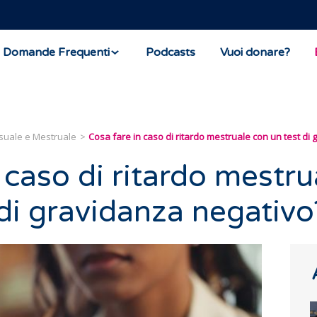
Domande Frequenti
Podcasts
Vuoi donare?
suale e Mestruale
Cosa fare in caso di ritardo mestruale con un test di
 caso di ritardo mestru
 di gravidanza negativo