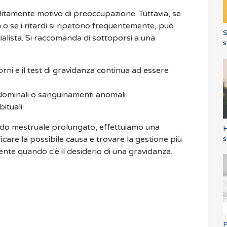
litamente motivo di preoccupazione. Tuttavia, se
 o se i ritardi si ripetono frequentemente, può
S
ialista. Si raccomanda di sottoporsi a una
s
orni e il test di gravidanza continua ad essere
dominali o sanguinamenti anomali.
bituali.
tardo mestruale prolungato, effettuiamo una
H
s
icare la possibile causa e trovare la gestione più
nte quando c'è il desiderio di una gravidanza.
P