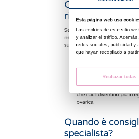
Cause mediche c
ritardi mestruali
Esta página web usa cookie
Las cookies de este sitio we
Se i ritardi si ripetono frequen
y analizar el tráfico. Ademá
negativi, è opportuno valutare 
redes sociales, publicidad y
sul ciclo mestruale:
que hayan recopilado a parti
Sindrome dell'ovaio policis
lunghi e irregolari.
Disturbi della tiroide:
sia l'
Rechazar todas
sull'equilibrio ormonale.
Perimenopausa:
in questa 
che i cicli diventino più ir
ovarica.
Quando è consigl
specialista?