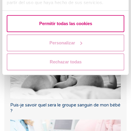
partir del uso que haya hecho de sus servicios.
Permitir todas las cookies
Première échographie après une FIV ou un don
d'ovules
Personalizar
Rechazar todas
Puis-je savoir quel sera le groupe sanguin de mon bébé
?