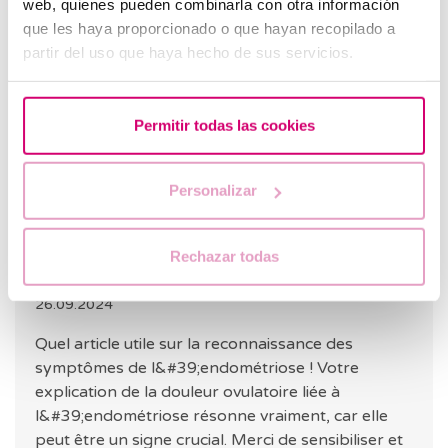
web, quienes pueden combinarla con otra información
l&#39;endométriose ? J&#39;ai de très
que les haya proporcionado o que hayan recopilado a
fortes douleurs dans le bas-ventre et du
partir del uso que haya hecho de sus servicios.
côté gauche de mon ovaire.
RÉPONDRE
Permitir todas las cookies
Personalizar
Traduction automatique
Rechazar todas
Voir le texte original
Melody De la Cruz
26.09.2024
Quel article utile sur la reconnaissance des
symptômes de l&#39;endométriose ! Votre
explication de la douleur ovulatoire liée à
l&#39;endométriose résonne vraiment, car elle
peut être un signe crucial. Merci de sensibiliser et