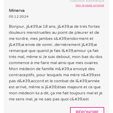
Traduction automatique
Voir le texte original
Minerva
05.12.2024
Bonjour, j&#39;ai 18 ans, j&#39;ai de très fortes
douleurs menstruelles au point de pleurer et de
me tordre, mes jambes s&#39;endorment et
j&#39;ai envie de vomir, dernièrement j&#39;ai
remarqué que quand je fais l&#39;amour ça fait
très mal, même si Je suis debout, mon bas du dos
commence à me faire mal ainsi que mes ovaires.
Mon médecin de famille m&#39;a envoyé des
contraceptifs, pour lesquels ma mère n&#39;est
pas d&#39;accord et le combat de l&#39;année
est arrivé, même si j&#39;étais majeure et ce que
mon médecin lui a dit, ça me fait toujours mal et je
me sens mal, je ne sais pas quoi c&#39;est.
RÉPONDRE