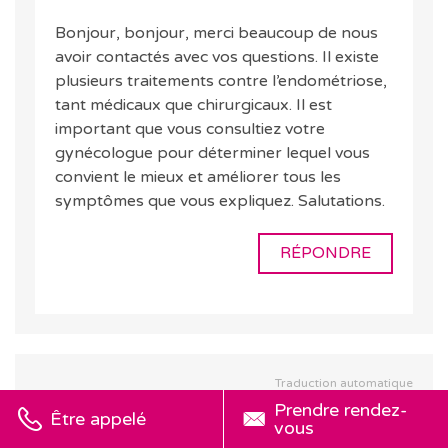
Bonjour, bonjour, merci beaucoup de nous
avoir contactés avec vos questions. Il existe
plusieurs traitements contre l’endométriose,
tant médicaux que chirurgicaux. Il est
important que vous consultiez votre
gynécologue pour déterminer lequel vous
convient le mieux et améliorer tous les
symptômes que vous expliquez. Salutations.
RÉPONDRE
Traduction automatique
Voir le texte original
Prendre rendez-
Être appelé
Eveling
vous
10.08.2023