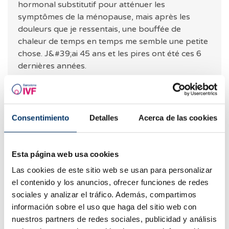
hormonal substitutif pour atténuer les
symptômes de la ménopause, mais après les
douleurs que je ressentais, une bouffée de
chaleur de temps en temps me semble une petite
chose. J&#39;ai 45 ans et les pires ont été ces 6
dernières années.
RÉPONDRE
Consentimiento
Detalles
Acerca de las cookies
Traduction automatique
Esta página web usa cookies
Voir le texte original
Angeles
Las cookies de este sitio web se usan para personalizar
14.02.2026
el contenido y los anuncios, ofrecer funciones de redes
sociales y analizar el tráfico. Además, compartimos
Bonjour, et s&#39;ils n&#39;ont rien vu à
información sobre el uso que haga del sitio web con
l&#39;IRM, comment avez-vous fait pour
nuestros partners de redes sociales, publicidad y análisis
qu&#39;ils diagnostiquent