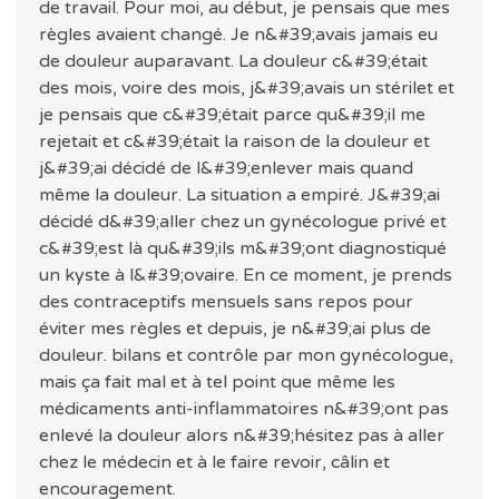
de travail. Pour moi, au début, je pensais que mes
règles avaient changé. Je n&#39;avais jamais eu
de douleur auparavant. La douleur c&#39;était
des mois, voire des mois, j&#39;avais un stérilet et
je pensais que c&#39;était parce qu&#39;il me
rejetait et c&#39;était la raison de la douleur et
j&#39;ai décidé de l&#39;enlever mais quand
même la douleur. La situation a empiré. J&#39;ai
décidé d&#39;aller chez un gynécologue privé et
c&#39;est là qu&#39;ils m&#39;ont diagnostiqué
un kyste à l&#39;ovaire. En ce moment, je prends
des contraceptifs mensuels sans repos pour
éviter mes règles et depuis, je n&#39;ai plus de
douleur. bilans et contrôle par mon gynécologue,
mais ça fait mal et à tel point que même les
médicaments anti-inflammatoires n&#39;ont pas
enlevé la douleur alors n&#39;hésitez pas à aller
chez le médecin et à le faire revoir, câlin et
encouragement.