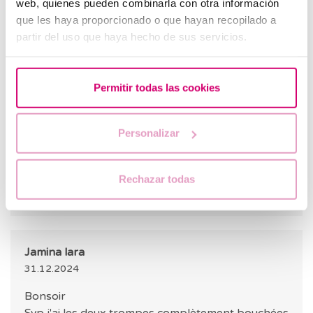
web, quienes pueden combinarla con otra información
antécédents médicaux de chaque patiente,
que les haya proporcionado o que hayan recopilado a
une étude plus complète peut être
partir del uso que haya hecho de sus servicios.
nécessaire pour évaluer d&#39;autres
causes plus fréquentes, telles que des
troubles génétiques, anatomiques,
Permitir todas las cookies
hormonaux ou immunologiques. Cela peut
vous aider à prévenir de futures pertes.
Cordialement.
Personalizar
RÉPONDRE
Rechazar todas
Jamina lara
31.12.2024
Bonsoir