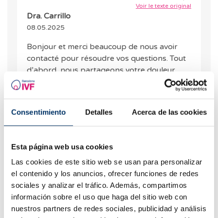
Voir le texte original
Dra. Carrillo
08.05.2025
Bonjour et merci beaucoup de nous avoir
contacté pour résoudre vos questions. Tout
d’abord, nous partageons votre douleur
pour les pertes de grossesse que vous avez
subies. En ce qui concerne votre question,
une trompe de Fallope partiellement
Consentimiento
Detalles
Acerca de las cookies
bloquée ne provoque généralement pas de
fausse couche à 8 semaines. Il est toujours
important de veiller à ce que cette
Esta página web usa cookies
obstruction ne provoque pas d’accumulation
Las cookies de este sitio web se usan para personalizar
de liquide dans le tube, car cela peut avoir
el contenido y los anuncios, ofrecer funciones de redes
des effets nocifs. Pour le détecter, le plus
sociales y analizar el tráfico. Además, compartimos
conseillé est de faire une échographie où il
información sobre el uso que haga del sitio web con
pourra être visualisé. Dans le cas de deux
nuestros partners de redes sociales, publicidad y análisis
avortements spontanés, en fonction des