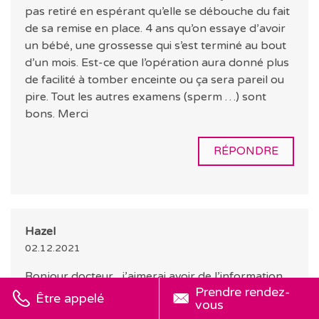
pas retiré en espérant qu’elle se débouche du fait
de sa remise en place. 4 ans qu’on essaye d’avoir
un bébé, une grossesse qui s’est terminé au bout
d’un mois. Est-ce que l’opération aura donné plus
de facilité à tomber enceinte ou ça sera pareil ou
pire. Tout les autres examens (sperm …) sont
bons. Merci
RÉPONDRE
Hazel
02.12.2021
Bonjour docteur , j’aimerai avoir de l’information
Prendre rendez-
sur mon cas s’il vous plais; au fond après un
Être appelé
vous
hysterosalpinogographie ont à constater que