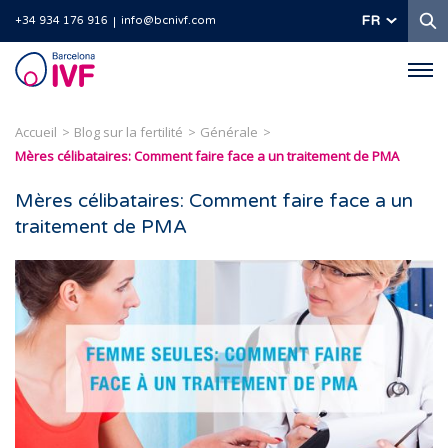
R
FR
+34 934 176 916
info@bcnivf.com
Barcelona
IVF
Accueil
Blog sur la fertilité
Générale
Mères célibataires: Comment faire face a un traitement de PMA
Mères célibataires: Comment faire face a un
traitement de PMA