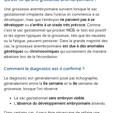
Une grossesse anembryonnaire survient lorsque le sac
gestationnel s'implante dans l'utérus et commence à se
développer, mais que l'embryon
ne parvient pas à se
développer
ou
s'arrête à un stade très précoce
. Comme
c'est le sac gestationnel qui produit l'
hCG
, le test est positif
et les signes typiques de la grossesse, tels que les nausées
ou la fatigue, peuvent persister. Dans la grande majorité des
cas, la grossesse anembryonnaire
est due à des anomalies
génétiques
ou
chromosomiques
qui surviennent de manière
aléatoire lors de la fécondation.
Comment le diagnostic est-il confirmé ?
Le diagnostic est généralement posé par échographie,
généralement entre la
6e semaine
et la
8e
semaine de
grossesse, lorsque l'on observe :
Le sac gestationnel
sans embryon visible
.
L'
absence du développement embryonnaire
attendu.
Dans certains cas, il peut être nécessaire de refaire une