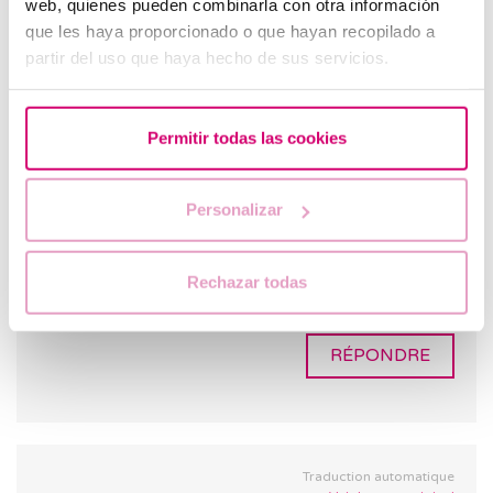
web, quienes pueden combinarla con otra información
que les haya proporcionado o que hayan recopilado a
partir del uso que haya hecho de sus servicios.
Traduction automatique
Voir le texte original
Permitir todas las cookies
Yuli
21.07.2022
Personalizar
Bonjour, il y a moins de 8 mois j&#39;ai eu le
pomeroy mais je ne sais pas si c&#39;était la
meilleure décision, j&#39;aimerais savoir s&#39;il y
Rechazar todas
a un revers pour ma situation
RÉPONDRE
Traduction automatique