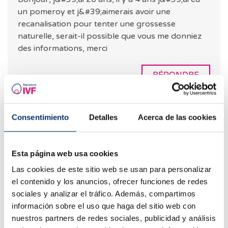
un pomeroy et j&#39;aimerais avoir une
recanalisation pour tenter une grossesse
naturelle, serait-il possible que vous me donniez
des informations, merci
RÉPONDRE
Consentimiento
Detalles
Acerca de las cookies
Traduction automatique
Voir le texte original
Maria Benavides
Esta página web usa cookies
26.07.2022
Las cookies de este sitio web se usan para personalizar
el contenido y los anuncios, ofrecer funciones de redes
Je veux connaître le prix de l&#39;inversion des
sociales y analizar el tráfico. Además, compartimos
trompes
información sobre el uso que haga del sitio web con
nuestros partners de redes sociales, publicidad y análisis
RÉPONDRE