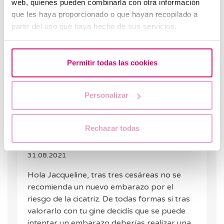
web, quienes pueden combinarla con otra información
sobre la recanalizacion o FIV tengo 3 cesáreas y
que les haya proporcionado o que hayan recopilado a
se que eso cuenta aunque es lo que más deseo y
partir del uso que haya hecho de sus servicios.
ya que pienso que mi última cesárea no debería
haber sido otra más. Me gustaría ya que pienso
que no debí de operarme ya que no lo hice
Permitir todas las cookies
segura.
CONTESTAR
Personalizar
Rechazar todas
Dra. Guix
31.08.2021
Hola Jacqueline, tras tres cesáreas no se
recomienda un nuevo embarazo por el
riesgo de la cicatriz. De todas formas si tras
valorarlo con tu gine decidís que se puede
intentar un embarazo deberías realizar una