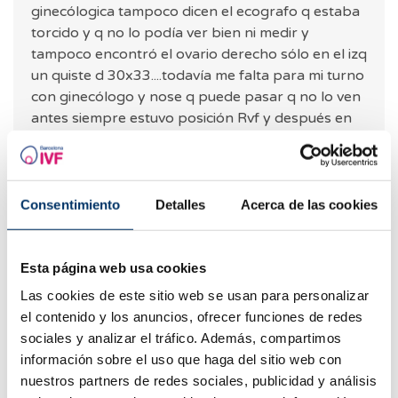
ginecólogica tampoco dicen el ecografo q estaba
torcido y q no lo podía ver bien ni medir y
tampoco encontró el ovario derecho sólo en el izq
un quiste d 30x33....todavía me falta para mi turno
con ginecólogo y nose q puede pasar q no lo ven
antes siempre estuvo posición Rvf y después en
Avf...nose porq puede ser
CONTESTAR
Consentimiento
Detalles
Acerca de las cookies
Esta página web usa cookies
Adriana
Las cookies de este sitio web se usan para personalizar
30.06.2022
el contenido y los anuncios, ofrecer funciones de redes
sociales y analizar el tráfico. Además, compartimos
Hola mi hija Guadalupe tenía un embarazo de 18
información sobre el uso que haga del sitio web con
semanas y la beba no tenía latidos cuando le
nuestros partners de redes sociales, publicidad y análisis
hicieron la cesárea para extraerla se encontraron