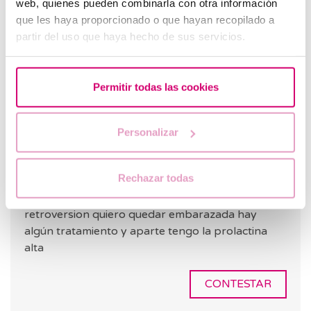
web, quienes pueden combinarla con otra información
con el útero girado 180grados y le dijeron que
que les haya proporcionado o que hayan recopilado a
nunca habían visto algo así y que el deceso fue
partir del uso que haya hecho de sus servicios.
por falta de oxígeno
CONTESTAR
Permitir todas las cookies
Personalizar
Ingrid Murillo Ronquillo
20.04.2022
Rechazar todas
Hola Dra le comento q tengo el útero en
retroversion quiero quedar embarazada hay
algún tratamiento y aparte tengo la prolactina
alta
CONTESTAR