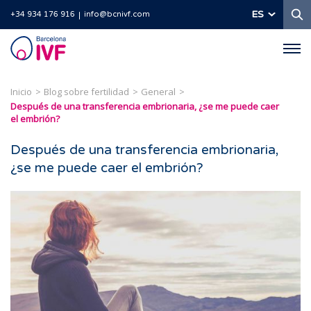
B
ES
+34 934 176 916
info@bcnivf.com
Barcelona
IVF
Inicio
Blog sobre fertilidad
General
Después de una transferencia embrionaria, ¿se me puede caer
el embrión?
Después de una transferencia embrionaria,
¿se me puede caer el embrión?