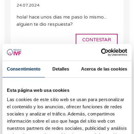
24.07.2024
hola! hace unos dias me paso lo mismo...
alguien te dio respuesta?
CONTESTAR
Consentimiento
Detalles
Acerca de las cookies
Pamela
14.12.2023
Esta página web usa cookies
Me hicieron la transferencia el día 9 y 5 días
Las cookies de este sitio web se usan para personalizar
después me hice dos test de embarazo salieron
el contenido y los anuncios, ofrecer funciones de redes
positivos es posible esto????
sociales y analizar el tráfico. Además, compartimos
información sobre el uso que haga del sitio web con
CONTESTAR
nuestros partners de redes sociales, publicidad y análisis