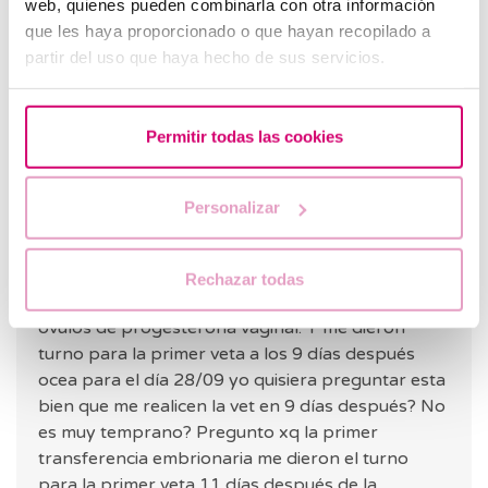
web, quienes pueden combinarla con otra información
que les haya proporcionado o que hayan recopilado a
partir del uso que haya hecho de sus servicios.
Florencia jimena Colautti
23.09.2023
Permitir todas las cookies
Hola buenas noches quisiera compartir que el día
19/09 tuve mi segunda transferencia pero esta
Personalizar
vez me transfirieron al utero un blastocisto en día
5 . Lo hicimos con siclo natural el cual me dieron
solo una inyección ovidrel que me coloque un solo
Rechazar todas
día antes de la trasferencia y solo colocarme
óvulos de progesterona vaginal. Y me dieron
turno para la primer veta a los 9 días después
ocea para el día 28/09 yo quisiera preguntar esta
bien que me realicen la vet en 9 días después? No
es muy temprano? Pregunto xq la primer
transferencia embrionaria me dieron el turno
para la primer veta 11 días después de la