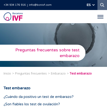
B
ES
+34 934 176 916
info@bcnivf.com
Barcelona
IVF
Preguntas frecuentes sobre test
embarazo
Inicio
Preguntas frecuentes
Embarazo
Test embarazo
Test embarazo
¿Cuándo da positivo un test de embarazo?
¿Son fiables los test de ovulación?