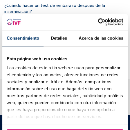
¿Cuándo hacer un test de embarazo después de la
inseminación?
¿Cómo saber de cuantas semanas estoy embarazada?
¿Cómo evoluciona nuestro embarazo?
Consentimiento
Detalles
Acerca de las cookies
¿Cuándo se hace la primera ecografía?
¿Cuándo se ve el saco gestacional?
¿Cuándo se ve el embrión?
Esta página web usa cookies
¿Cuál es la mejor alternativa a la amniocentesis?
Las cookies de este sitio web se usan para personalizar
el contenido y los anuncios, ofrecer funciones de redes
sociales y analizar el tráfico. Además, compartimos
Te ayudamos a resolver tus dudas
información sobre el uso que haga del sitio web con
nuestros partners de redes sociales, publicidad y análisis
web, quienes pueden combinarla con otra información
que les haya proporcionado o que hayan recopilado a
partir del uso que haya hecho de sus servicios.
Barcelona IVF
Edificio Planetarium