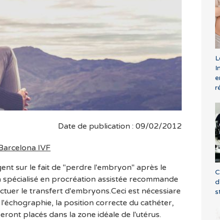
L
I
e
r
Date de publication : 09/02/2012
Barcelona IVF
nt sur le fait de "perdre l'embryon" après le
C
 spécialisé en procréation assistée recommande
d
fectuer le transfert d'embryons.Ceci est nécessiare
s
e l'échographie, la position correcte du cathéter,
eront placés dans la zone idéale de l'utérus.