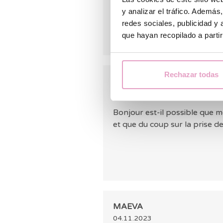
y analizar el tráfico. Ademá
redes sociales, publicidad y
que hayan recopilado a parti
Rechazar todas
Marie
18.12.2023
Bonjour est-il possible que 
et que du coup sur la prise d
MAEVA
04.11.2023