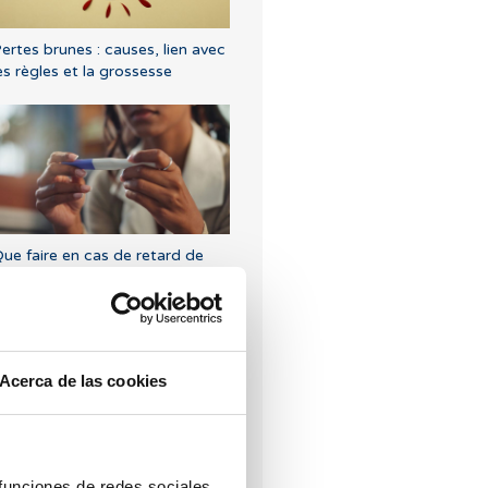
ertes brunes : causes, lien avec
es règles et la grossesse
ue faire en cas de retard de
ègles avec un test de grossesse
égatif ?
Acerca de las cookies
rogestérone,quand doit-on
 funciones de redes sociales