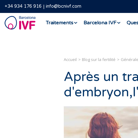
+34 934 176 916
info@bcnivf.com
Barcelona
Traitements
Barcelona IVF
Ques
IVF
Accueil
Blog sur la fertilité
Général
Après un tr
d'embryon,l