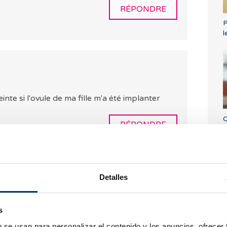
RÉPONDRE
P
l
inte si l'ovule de ma fille m'a été implanter
Q
RÉPONDRE
r
n
Detalles
s
tre implanter d'une ovule de ma fille pour
P
ux comment cela se déroule t'il
b se usan para personalizar el contenido y los anuncios, ofrecer