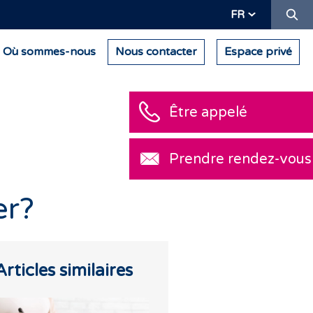
Re
FR
Où sommes-nous
Nous contacter
Espace privé
Être appelé
Prendre rendez-vous
er?
Articles similaires