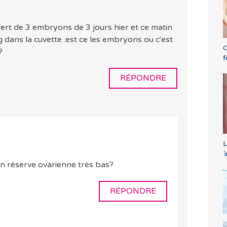
ert de 3 embryons de 3 jours hier et ce matin
ng dans la cuvette .est ce les embryons ou c'est
C
?
f
RÉPONDRE
L
´
un réserve ovarienne très bas?
RÉPONDRE