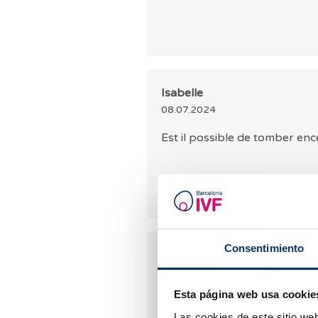
Isabelle
08.07.2024
Est il possible de tomber ence
Consentimiento
Isabelle
08.07.2024
Esta página web usa cookie
J'ai soixante ans et je veux ê
donner naissance à des jumea
Las cookies de este sitio we