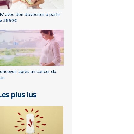
IV avec don d’ovocites a partir
e 3850€
oncevoir après un cancer du
ein
Les plus lus