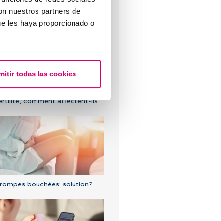
'utiliser?
con nuestros partners de
ue les haya proporcionado o
mitir todas las cookies
roblèmes de thyroïde et
ertilité, comment affectent-ils
rompes bouchées: solution?