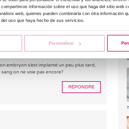
l
s, compartimos información sobre el uso que haga del sitio web 
 análisis web, quienes pueden combinarla con otra información q
RÉPONDRE
r del uso que haya hecho de sus servicios.
Personalizar
Per
P
f
mon embryon s’est implanté un peu plus tard,
e sang on ne voie pas encore?
RÉPONDRE
T