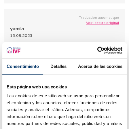
Traduction automatique
Voir le texte original
yamila
13.09.2023
Bonjour, j&#39;ai besoin d&#39;aide. J&#39;avais
un utérus de taille normale latéralisé à gauche, un
col enflammé et deux trompes obstruées. Y a-t-il
Consentimiento
Detalles
Acerca de las cookies
une solution pour concevoir un bébé ?
RÉPONDRE
Esta página web usa cookies
Las cookies de este sitio web se usan para personalizar
el contenido y los anuncios, ofrecer funciones de redes
sociales y analizar el tráfico. Además, compartimos
Traduction automatique
información sobre el uso que haga del sitio web con
Voir le texte original
nuestros partners de redes sociales, publicidad y análisis
Dra. Carrillo