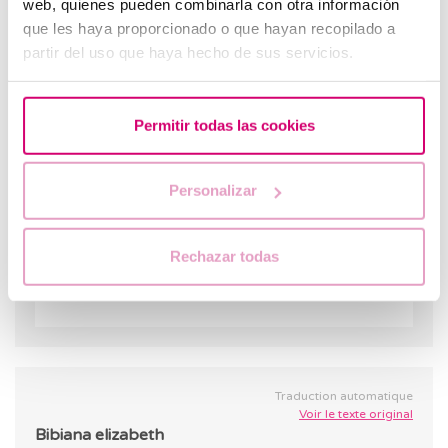
web, quienes pueden combinarla con otra información
30.10.2023
que les haya proporcionado o que hayan recopilado a
Bonjour, bonjour, merci beaucoup de nous
partir del uso que haya hecho de sus servicios.
avoir contactés avec vos questions. Ne vous
inquiétez pas, il existe des traitements qui
peuvent vous aider à devenir mère. Vous
Permitir todas las cookies
devriez consulter un spécialiste afin que
nous puissions mieux comprendre votre cas
et choisir le traitement le plus approprié
Personalizar
pour vous. Salutations.
Rechazar todas
RÉPONDRE
Traduction automatique
Voir le texte original
Bibiana elizabeth