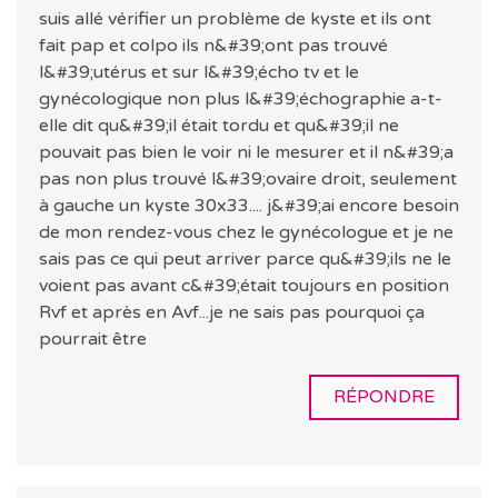
suis allé vérifier un problème de kyste et ils ont
fait pap et colpo ils n&#39;ont pas trouvé
l&#39;utérus et sur l&#39;écho tv et le
gynécologique non plus l&#39;échographie a-t-
elle dit qu&#39;il était tordu et qu&#39;il ne
pouvait pas bien le voir ni le mesurer et il n&#39;a
pas non plus trouvé l&#39;ovaire droit, seulement
à gauche un kyste 30x33.... j&#39;ai encore besoin
de mon rendez-vous chez le gynécologue et je ne
sais pas ce qui peut arriver parce qu&#39;ils ne le
voient pas avant c&#39;était toujours en position
Rvf et après en Avf...je ne sais pas pourquoi ça
pourrait être
RÉPONDRE