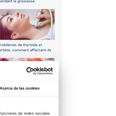
endant la grossesse
roblèmes de thyroïde et
ertilité, comment affectent-ils
Acerca de las cookies
ombien de temps faut-il pour
’implantation de l’ovule fécondé
 funciones de redes sociales