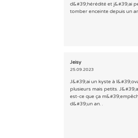
d&#39;hérédité et j&#39;ai pe
tomber enceinte depuis un an
Jeisy
25.09.2023
J&#39;ai un kyste à l&#39;ovai
plusieurs mais petits. J&#39;a
est-ce que ça m&#39;empêche
d&#39;un an. .