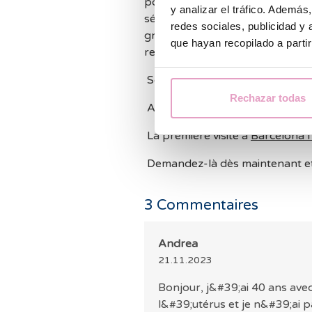
possèdent des trompes perméab
y analizar el tráfico. Ademá
séminale,elle n'est pas recomma
redes sociales, publicidad y
grossesse sont très faibles.La
f
que hayan recopilado a parti
recommandée si la
réserve ovar
Souhaitez-vous réaliser une étude
Rechazar todas
Avez- besoin de plus d'informati
La première visite à
Barcelona 
Demandez-là dès maintenant et
3
Commentaires
Andrea
21.11.2023
Bonjour, j&#39;ai 40 ans ave
l&#39;utérus et je n&#39;ai 