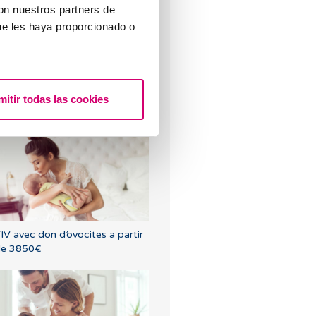
con nuestros partners de
ue les haya proporcionado o
'ai une faible réserve ovarienne,
mitir todas las cookies
uelqu'un peut-il m'expliquer
ela?
IV avec don d’ovocites a partir
de 3850€