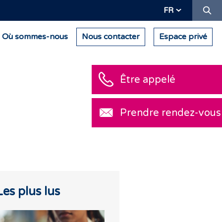
Re
FR
Où sommes-nous
Nous contacter
Espace privé
Être appelé
Prendre rend
Les plus lus