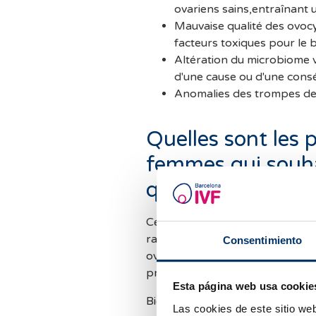
ovariens sains,entraînant 
Mauvaise qualité des ovocyt
facteurs toxiques pour le
Altération du microbiome va
d'une cause ou d'une consé
Anomalies des trompes de 
Quelles sont les p
femmes qui souha
qui souffrent d'
Cette pathologie est évolutive et
raison,une option pourrait être l
Consentimiento
ovules lorsque l'endométriose 
préserver la fertilité.
Esta página web usa cookie
Bien que l'insémination artificie
Las cookies de este sitio we