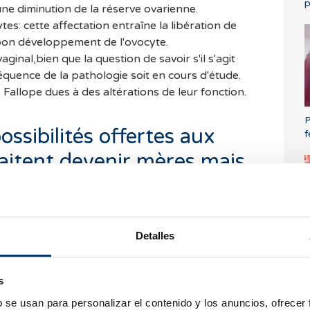
p
une diminution de la réserve ovarienne.
es: cette affectation entraîne la libération de
 bon développement de l'ovocyte.
ginal,bien que la question de savoir s'il s'agit
quence de la pathologie soit en cours d'étude.
Fallope dues à des altérations de leur fonction.
P
ossibilités offertes aux
f
itent devenir mères mais
endométriose?
 l'âge est déterminant pour la fertilité.Pour cette
a vitrification des ovules.La congélation des
Detalles
n'est pas encore à un stade avancé permet de
C
l
?
s
lle soit une option chez les jeunes patientes qui
b se usan para personalizar el contenido y los anuncios, ofrecer