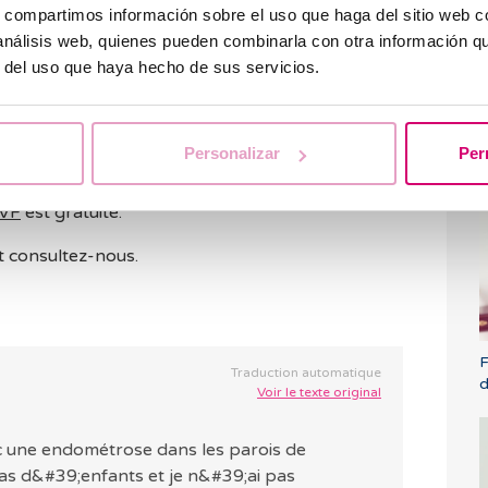
les ainsi que l'homme ayant une bonne qualité
s, compartimos información sobre el uso que haga del sitio web 
ndée en cas d'endométriose, car les taux de
 análisis web, quienes pueden combinarla con otra información q
écondation in vitro
est de plus en plus
r del uso que haya hecho de sus servicios.
ienne
ou le don d'ovules sont compromis.
 d'infertilité?
J
Personalizar
Per
q
os sur votre cas particulier?
c
IVF
est gratuite.
 consultez-nous.
F
Traduction automatique
Voir le texte original
c une endométrose dans les parois de
pas d&#39;enfants et je n&#39;ai pas