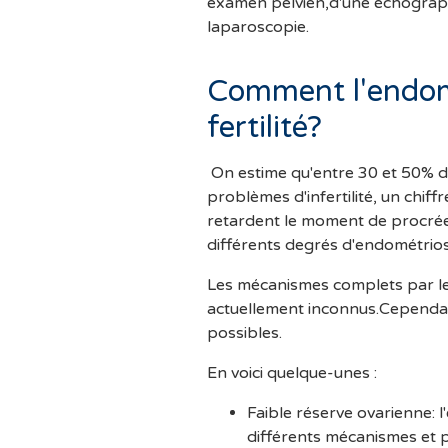
examen pelvien,d'une échograp
laparoscopie.
Comment l'endomé
fertilité?
On estime qu'entre 30 et 50% d
problèmes d'infertilité, un chiff
retardent le moment de procréer.I
différents degrés d'endométrios
Les mécanismes complets par lesq
actuellement inconnus.Cependant,
possibles.
En voici quelque-unes :
Faible réserve ovarienne:
différents mécanismes et p