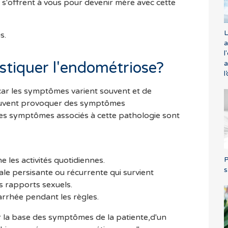
 s'offrent à vous pour devenir mère avec cette
L
s.
a
l
tiquer l'endométriose?
a
l
e,car les symptômes varient souvent et de
euvent provoquer des symptômes
des symptômes associés à cette pathologie sont
P
les activités quotidiennes.
s
le persisante ou récurrente qui survient
s rapports sexuels.
arrhée pendant les règles.
r la base des symptômes de la patiente,d'un