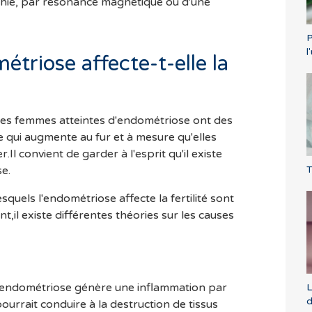
hie, par résonance magnétique ou d'une
P
l
triose affecte-t-elle la
es femmes atteintes d'endométriose ont des
re qui augmente au fur et à mesure qu'elles
l convient de garder à l'esprit qu'il existe
T
e.
uels l'endométriose affecte la fertilité sont
il existe différentes théories sur les causes
 l'endométriose génère une inflammation par
L
d
ourrait conduire à la destruction de tissus