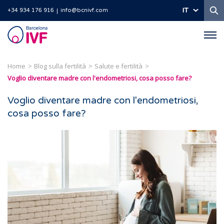
Ri
IT
+34 934 176 916
info@bcnivf.com
Barcelona
IVF
Home
Blog sulla fertilità
Salute e fertilità
Voglio diventare madre con l'endometriosi, cosa posso fare?
Voglio diventare madre con l'endometriosi,
cosa posso fare?