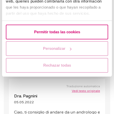
web, quienes pueden combinarla con otra información
Traduzione automatica
Vedi testo originale
que les haya proporcionado o que hayan recopilado a
Roberto Carlos Gil ortiz
partir del uso que haya hecho de sus servicios.
18.04.2022
Ho due figlie con impegni diversi. Ora. Ho il mio
Permitir todas las cookies
nuovo partner che non sa leggere in gravidanza.
Mi ha studiato e ho angiosperme e zero
spermatozoi, cosa significa?
Personalizar
RISPOSTA
Rechazar todas
Traduzione automatica
Vedi testo originale
Dra. Pagnini
05.05.2022
Ciao, ti consiglio di andare da un andrologo e