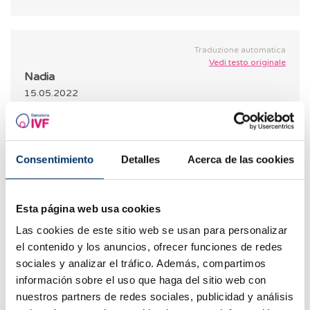
Traduzione automatica
Vedi testo originale
Nadia
15.05.2022
Buongiorno dottore ho 25 anni sono sposata da
più di 2 anni e non ho ancora avuto una
gravidanza a mio marito che ha 35 anni non è
Consentimiento
Detalles
Acerca de las cookies
stata diagnosticata l&#39;assenza di sperma è
possibile che avremo figli un giorno ? grazie per
illuminarmi
Esta página web usa cookies
Las cookies de este sitio web se usan para personalizar
RISPOSTA
el contenido y los anuncios, ofrecer funciones de redes
sociales y analizar el tráfico. Además, compartimos
información sobre el uso que haga del sitio web con
nuestros partners de redes sociales, publicidad y análisis