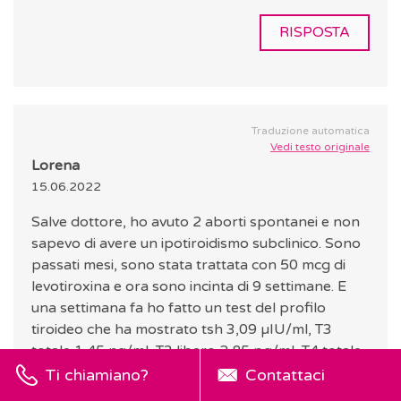
RISPOSTA
Traduzione automatica
Vedi testo originale
Lorena
15.06.2022
Salve dottore, ho avuto 2 aborti spontanei e non
sapevo di avere un ipotiroidismo subclinico. Sono
passati mesi, sono stata trattata con 50 mcg di
levotiroxina e ora sono incinta di 9 settimane. E
una settimana fa ho fatto un test del profilo
tiroideo che ha mostrato tsh 3,09 µIU/ml, T3
totale 1,45 ng/ml, T3 libero 2,85 pg/ml, T4 totale
11,11 ug/dl e T4 libero 1,45 ng/dl. Attualmente
Ti chiamiano?
Contattaci
sto assumendo levotiroxina 50 mcg, ma il mio