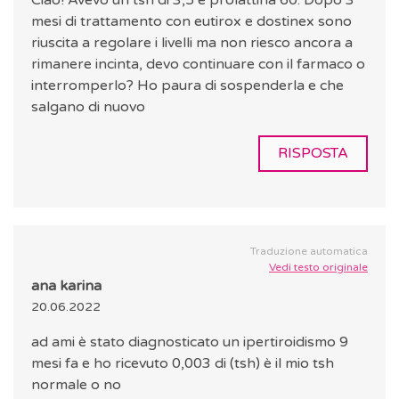
Ciao! Avevo un tsh di 3,5 e prolattina 60. Dopo 3
mesi di trattamento con eutirox e dostinex sono
riuscita a regolare i livelli ma non riesco ancora a
rimanere incinta, devo continuare con il farmaco o
interromperlo? Ho paura di sospenderla e che
salgano di nuovo
RISPOSTA
Traduzione automatica
Vedi testo originale
ana karina
20.06.2022
ad ami è stato diagnosticato un ipertiroidismo 9
mesi fa e ho ricevuto 0,003 di (tsh) è il mio tsh
normale o no