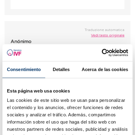
Traduzione automatica
Vedi testo originale
Anónimo
03.04.2023
Ciao, ho avuto due bambini che ho perso, sono
passati 12 anni da quando ho perso il mio primo
Consentimiento
Detalles
Acerca de las cookies
bambino, ero incinta di 6 mesi, hanno fatto molti
studi e hanno trovato solo prolattina elevata,
problemi cervicali, 5 anni dopo, sono rimasta
Esta página web usa cookies
incinta di nuovo. Hanno fatto un cerchiaggio, ero a
Las cookies de este sitio web se usan para personalizar
letto, ero incinta di 6 mesi e mezzo, e purtroppo
el contenido y los anuncios, ofrecer funciones de redes
l&#39;ho perso di nuovo, hanno fatto studi 5 anni
sociales y analizar el tráfico. Además, compartimos
fa e hanno rilevato la mia tiroide, ho visto molti
información sobre el uso que haga del sitio web con
medici, attualmente ho 41 anni anni, sono
nuestros partners de redes sociales, publicidad y análisis
ingrassato molto, attualmente ho trovato un