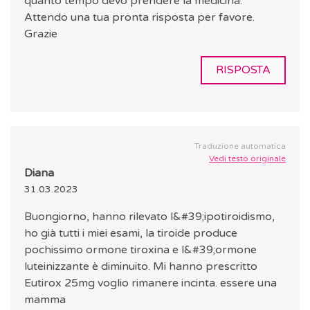
quanto tempo devo prendere la medicina.
Attendo una tua pronta risposta per favore.
Grazie
RISPOSTA
Traduzione automatica
Vedi testo originale
Diana
31.03.2023
Buongiorno, hanno rilevato l&#39;ipotiroidismo,
ho già tutti i miei esami, la tiroide produce
pochissimo ormone tiroxina e l&#39;ormone
luteinizzante è diminuito. Mi hanno prescritto
Eutirox 25mg voglio rimanere incinta. essere una
mamma