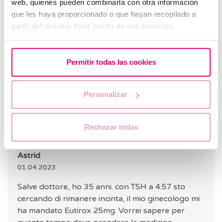
web, quienes pueden combinarla con otra información
nuovo ginecologo, che mi ha dato medicine per
que les haya proporcionado o que hayan recopilado a
dimagrire, mi dice che la scienza è avanzata molto.
partir del uso que haya hecho de sus servicios.
E dammi un&#39;altra possibilità di provare.
Davvero non so cosa fare.... in realtà ho paura di
un misto di emozioni.
Permitir todas las cookies
RISPOSTA
Personalizar
Rechazar todas
Traduzione automatica
Vedi testo originale
Astrid
01.04.2023
Salve dottore, ho 35 anni. con TSH a 4.57 sto
cercando di rimanere incinta, il mio ginecologo mi
ha mandato Eutirox 25mg. Vorrei sapere per