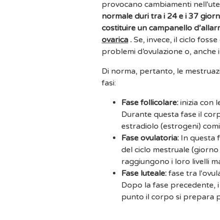
provocano cambiamenti nell'utero
normale duri tra i 24 e i 37 giorni
costituire un campanello d’alla
ovarica
.
Se, invece, il ciclo foss
problemi d’ovulazione o, anche i
Di norma, pertanto, le mestrua
fasi:
Fase follicolare:
inizia con 
Durante questa fase il corpo
estradiolo (estrogeni) co
Fase ovulatoria:
In questa fa
del ciclo mestruale (giorn
raggiungono i loro livelli 
Fase luteale:
fase tra l'ovul
Dopo la fase precedente, i
punto il corpo si prepara 