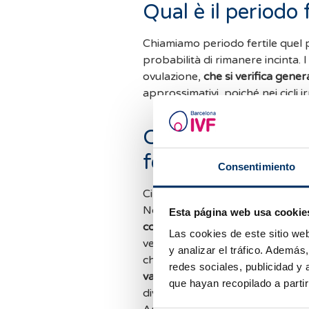
Qual è il periodo 
Chiamiamo periodo fertile quel 
probabilità di rimanere incinta. I
ovulazione,
che si verifica gener
approssimativi, poiché nei cicli ir
Come posso ricon
fertile?
Consentimiento
Ci sono diverse modalità per capi
Normalmente, i livelli ormonal
Esta página web usa cookie
corporea basale
tra 0,4 ºC e 1 
Las cookies de este sitio we
verifica 2 o 3 giorni dopo i giorn
y analizar el tráfico. Ademá
che ci fornisce ulteriori informaz
redes sociales, publicidad y
vaginale e del muco cervicale.
Ne
que hayan recopilado a parti
diventa trasparente e abbondante 