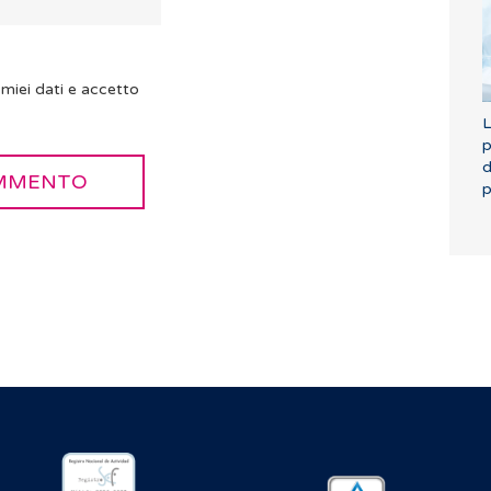
miei dati e accetto
L
p
d
p