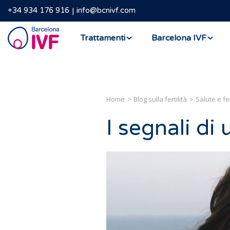
+34 934 176 916
info@bcnivf.com
Barcelona
Trattamenti
Barcelona IVF
IVF
Home
Blog sulla fertilità
Salute e fer
I segnali di 