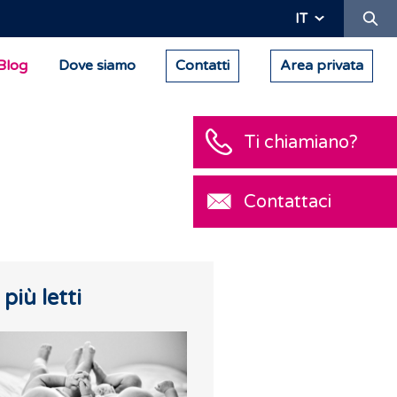
Ric
IT
Blog
Dove siamo
Contatti
Area privata
Ti chiamiano?
Contattaci
I più letti