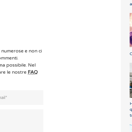
a
o numerose e non ci
C
commenti.
ma possibile. Nel
are le nostre
FAQ
H
q
t