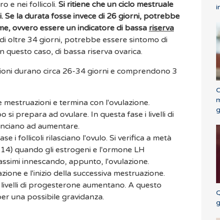
 e nei follicoli.
Si ritiene che un ciclo mestruale
i
.
Se la durata fosse invece di 26 giorni, potrebbe
rme, ovvero essere un indicatore di bassa
riserva
e di oltre 34 giorni, potrebbe essere sintomo di
n questo caso, di bassa riserva ovarica.
zioni durano circa 26-34 giorni e comprendono 3
C
m
le mestruazioni e termina con l'ovulazione.
g
 si prepara ad ovulare. In questa fase i livelli di
minciano ad aumentare.
se i follicoli rilasciano l'ovulo. Si verifica a metà
o 14) quando gli estrogeni e l'ormone LH
massimi innescando, appunto, l'ovulazione.
azione e l'inizio della successiva mestruazione.
 livelli di progesterone aumentano. A questo
Q
per una possibile gravidanza.
g