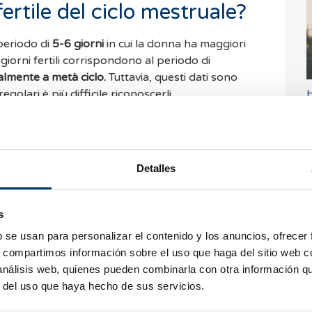
fertile del ciclo mestruale?
periodo di
5-6 giorni
in cui la donna ha maggiori
 giorni fertili corrispondono al periodo di
almente a metà ciclo.
Tuttavia, questi dati sono
H
regolari è più difficile riconoscerli.
s
oscere il mio periodo
Detalles
re quali sono i giorni del tuo periodo fertile.
i provocano un cambiamento della
temperatura
s
C
ºC. Tuttavia, quest’aumento di temperatura si
b se usan para personalizar el contenido y los anuncios, ofrecer
i più fertili. D'altra parte, un segnale del corpo
s, compartimos información sobre el uso que haga del sitio web 
ioni è
il cambiamento di consistenza del flusso
 análisis web, quienes pueden combinarla con otra información q
i giorni fertili, infatti, la secrezione vaginale
r del uso que haya hecho de sus servicios.
(si dice somigli, infatti, ad un bianco d'uovo).