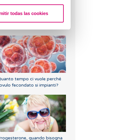
mitir todas las cookies
ome interpretare un risultato
ositivo o negativo del test beta
CG in materia di fertilità?
uanto tempo ci vuole perché
'ovulo fecondato si impianti?
rogesterone, quando bisogna