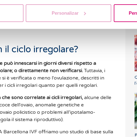
à mammaria
sono indicatori di rilievo, così come
i d'umore.
Questi metodi di rilevazione non sono
Personalizar
Per
C
noscere i tuoi giorni fertili con precisione, puoi
p
,
ovvero delle strisce che rilevano i livelli
h
il ciclo irregolare?
e può innescarsi in giorni diversi rispetto a
olare; o direttamente non verificarsi.
Tuttavia, i
Q
i è verificata o meno l'ovulazione, descritti in
l
i cicli irregolari quanto per quelli regolari.
 che sono correlate ai cicli irregolari,
alcune delle
coce dell'ovaio, anomalie genetiche e
vaio policistico o problemi all’ipotalamo-
ola il sistema riproduttivo).
A Barcellona IVF offriamo uno studio di base sulla
P