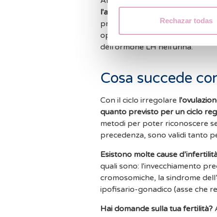
Anche il
turgore e la sensibilit
l'aumento della libido
o
gli sbalz
Rechazar todas
precisi al 100%, quindi se vuoi co
optare per dei
test di ovulazione
dell'ormone LH nell'urina.
Cosa succede con 
Con il ciclo irregolare
l'ovulazion
quanto previsto per un ciclo reg
metodi per poter riconoscere se s
precedenza, sono validi tanto per 
Esistono molte cause d’infertilità
quali sono: l'invecchiamento pre
cromosomiche, la sindrome dell’o
ipofisario-gonadico (asse che reg
Hai domande sulla tua fertilità?