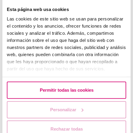
Esta página web usa cookies
Las cookies de este sitio web se usan para personalizar
el contenido y los anuncios, ofrecer funciones de redes
sociales y analizar el tráfico. Además, compartimos
información sobre el uso que haga del sitio web con
nuestros partners de redes sociales, publicidad y análisis
web, quienes pueden combinarla con otra información
Quando fare un test di gravidanza dopo una FIV
que les haya proporcionado o que hayan recopilado a
partir del uso que haya hecho de sus servicios.
Permitir todas las cookies
Personalizar
Rechazar todas
Come interpretare un risultato positivo o negativo del