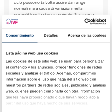
ciclo possono talvolta uscire dai range
normali ma a causa di variazioni nella
normalità nello stesso paziente. Ti avranno
chiesto di ripeterli per confermare i risultati.
Dottor Lin
Consentimiento
Detalles
Acerca de las cookies
RISPOSTA
Esta página web usa cookies
Las cookies de este sitio web se usan para personalizar
el contenido y los anuncios, ofrecer funciones de redes
Lascia un commento
sociales y analizar el tráfico. Además, compartimos
Le richieste di informazioni sono numerose e non ci è
información sobre el uso que haga del sitio web con
possibile rispondere a tutti i commenti. Cercheremo di
nuestros partners de redes sociales, publicidad y análisis
rispondere il prima possibile. Nel frattempo vi invitiamo a
web, quienes pueden combinarla con otra información
consultare le nostre
FAQ
nel caso in cui possiamo aiutarvi.
que les haya proporcionado o que hayan recopilado a
partir del uso que haya hecho de sus servicios.