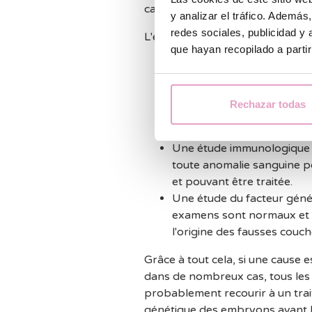
causée par un facteur pouvant êt
y analizar el tráfico. Ademá
redes sociales, publicidad y
L'étude de base des
fausses cou
que hayan recopilado a parti
Antécédents médicaux com
particulière à l'existence 
femme.
Rechazar todas
Analyse du caryotype des 
Étude de la cavité utérine 
Une étude immunologique e
toute anomalie sanguine p
et pouvant être traitée.
Une étude du facteur généti
examens sont normaux et o
l'origine des fausses couch
Grâce à tout cela, si une cause es
dans de nombreux cas, tous les
probablement recourir à un tra
génétique des embryons avant l