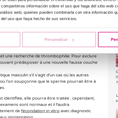
re traité.
s, compartimos información sobre el uso que haga del sitio web 
 análisis web, quienes pueden combinarla con otra información q
ches à répétition
comprend :
r del uso que haya hecho de sus servicios.
plets du couple, en accordant une importance
T
ou non de maladies sous-jacentes et à l'âge de la
Personalizar
Per
deux parents (étude génétique).
afin d'écarter toute malformation.
t une recherche de thrombophilie. Pour exclure
ouvant prédisposer à une nouvelle fausse couche
C
que masculin s'il s'agit d'un cas où les autres
l
ù l'on soupçonne que le sperme pourrait être à
?
es.
L
t identifiée, elle pourra être traitée ; cependant,
s
 examens sont normaux et il faudra
itement de
fécondation in vitro
avec diagnostic
eur implantation.