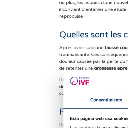
ou plus, les risques d'une nouve
il convient d'entamer une étude 
reproduise.
Quelles sont les
Après avoir subi une
fausse co
traumatisante. Ces conséquences
douleur causée par la perte du 
de retenter une
grossesse aprè
Il est très important, pour sur
du soutien et de l'aide de son e
complètement.
Consentimiento
Peut-on prévenir
Esta página web usa cookie
Il convient de réaliser une étude
Las cookies de este sitio we