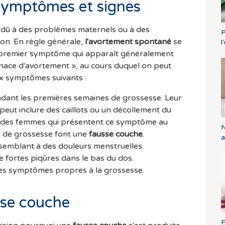
symptômes et signes
 dû à des problèmes maternels ou à des
P
on. En règle générale,
l'avortement spontané
se
l
e premier symptôme qui apparaît généralement
enace d'avortement », au cours duquel on peut
ux symptômes suivants :
dant les premières semaines de grossesse. Leur
peut inclure des caillots ou un décollement du
ié des femmes qui présentent ce symptôme au
N
e de grossesse font une
fausse couche
.
a
emblant à des douleurs menstruelles.
 fortes piqûres dans le bas du dos.
des symptômes propres à la grossesse.
sse couche
F