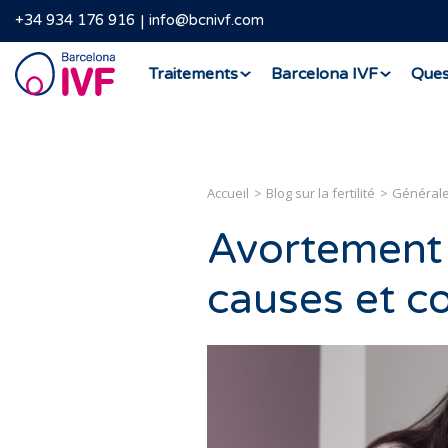
+34 934 176 916
info@bcnivf.com
Barcelona
Traitements
Barcelona IVF
Ques
IVF
Accueil
Blog sur la fertilité
Général
Avortement
causes et c