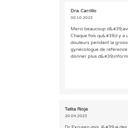
Dra. Carrillo
30.10.2023
Merci beaucoup d&#39;avoi
Chaque fois qu&#39;il y a
douleurs pendant la gross
gynécologue de référence 
donner plus d&#39;informa
Talita Rioja
20.04.2023
Dr Excusez-moi, j&#39;ai des 