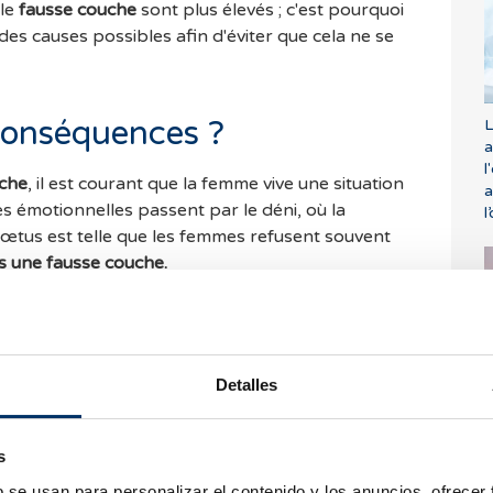
lle
fausse couche
sont plus élevés ; c'est pourquoi
des causes possibles afin d'éviter que cela ne se
 conséquences ?
L
a
l
uche
, il est courant que la femme vive une situation
a
 émotionnelles passent par le déni, où la
l
fœtus est telle que les femmes refusent souvent
s une fausse couche.
monter une fausse couche, que le couple bénéficie
ntourage proche afin de se rétablir
Detalles
P
 une fausse couche ?
f
s
 afin de déterminer si la fausse couche a été
b se usan para personalizar el contenido y los anuncios, ofrecer