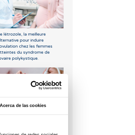
e létrozole, la meilleure
lternative pour induire
'ovulation chez les femmes
tteintes du syndrome de
’ovaire polykystique.
Acerca de las cookies
roblèmes de thyroïde et
ertilité, comment affectent-ils
 funciones de redes sociales