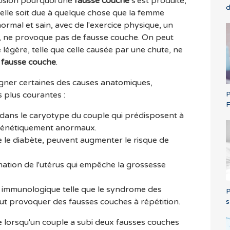
récision pourquoi une
fausse couche
s'est produite,
'elle soit due à quelque chose que la femme
normal et sain, avec de l'exercice physique, un
es, ne provoque pas de fausse couche. On peut
légère, telle que celle causée par une chute, ne
e
fausse couche
.
ner certaines des causes anatomiques,
P
 plus courantes :
F
dans le caryotype du couple qui prédisposent à
génétiquement anormaux.
 le diabète, peuvent augmenter le risque de
ation de l'utérus qui empêche la grossesse
 immunologique telle que le syndrome des
P
ut provoquer des fausses couches à répétition.
s
ue lorsqu'un couple a subi deux fausses couches