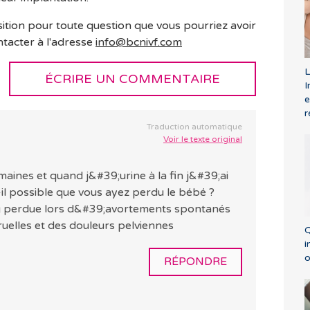
sition pour toute question que vous pourriez avoir
ntacter à l'adresse
info@bcnivf.com
L
ÉCRIRE UN COMMENTAIRE
I
e
r
Traduction automatique
Voir le texte original
emaines et quand j&#39;urine à la fin j&#39;ai
t-il possible que vous ayez perdu le bébé ?
ang perdue lors d&#39;avortements spontanés
elles et des douleurs pelviennes
Q
i
o
RÉPONDRE