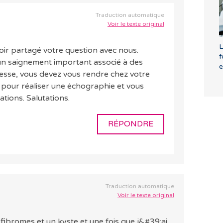
Traduction automatique
Voir le texte original
L
r partagé votre question avec nous.
f
 un saignement important associé à des
esse, vous devez vous rendre chez votre
pour réaliser une échographie et vous
tions. Salutations.
RÉPONDRE
Traduction automatique
Voir le texte original
fibromes et un kyste et une fois que j&#39;ai